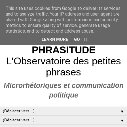
This site uses cookies from Google to deliver its services
and to analyze traffic. Your IP address and user-agent are
shared with Google along with performance and security
metrics to ensure quality of service, generate usage
statistics, and to detect and address abuse.
LEARN MORE
GOT IT
PHRASITUDE
L'Observatoire des petites
phrases
Microrhétoriques et communication
politique
▼
▼