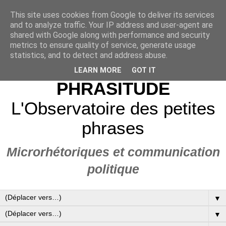
This site uses cookies from Google to deliver its services
and to analyze traffic. Your IP address and user-agent are
shared with Google along with performance and security
metrics to ensure quality of service, generate usage
statistics, and to detect and address abuse.
LEARN MORE
GOT IT
PHRASITUDE
L'Observatoire des petites
phrases
Microrhétoriques et communication
politique
▼
▼