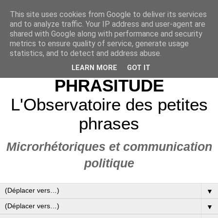
This site uses cookies from Google to deliver its services
and to analyze traffic. Your IP address and user-agent are
shared with Google along with performance and security
metrics to ensure quality of service, generate usage
statistics, and to detect and address abuse.
LEARN MORE
GOT IT
PHRASITUDE
L'Observatoire des petites
phrases
Microrhétoriques et communication
politique
▼
▼