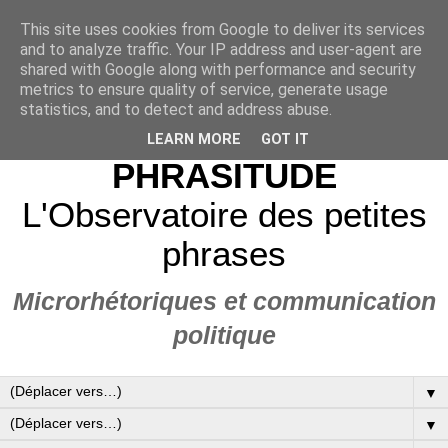
This site uses cookies from Google to deliver its services
and to analyze traffic. Your IP address and user-agent are
shared with Google along with performance and security
metrics to ensure quality of service, generate usage
statistics, and to detect and address abuse.
LEARN MORE
GOT IT
PHRASITUDE
L'Observatoire des petites
phrases
Microrhétoriques et communication
politique
▼
▼