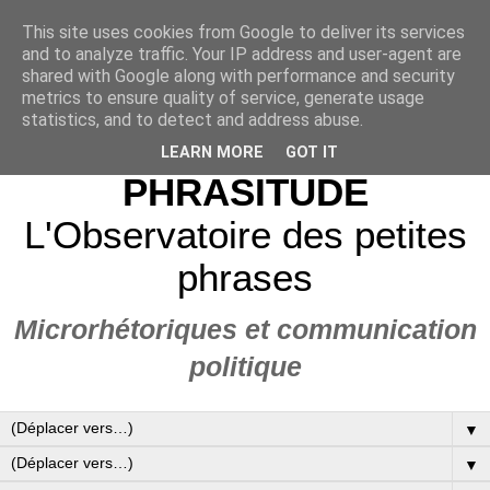
This site uses cookies from Google to deliver its services
and to analyze traffic. Your IP address and user-agent are
shared with Google along with performance and security
metrics to ensure quality of service, generate usage
statistics, and to detect and address abuse.
LEARN MORE
GOT IT
PHRASITUDE
L'Observatoire des petites
phrases
Microrhétoriques et communication
politique
▼
▼