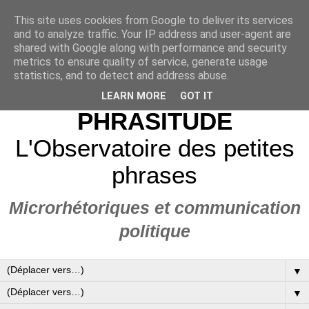
This site uses cookies from Google to deliver its services
and to analyze traffic. Your IP address and user-agent are
shared with Google along with performance and security
metrics to ensure quality of service, generate usage
statistics, and to detect and address abuse.
LEARN MORE
GOT IT
PHRASITUDE
L'Observatoire des petites
phrases
Microrhétoriques et communication
politique
▼
▼