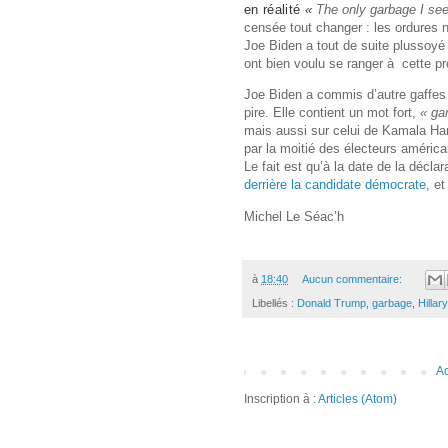
en réalité
«
The only garbage I see 
censée tout changer : les ordures n’
Joe Biden a tout de suite plussoyé 
ont bien voulu se ranger à cette pré
Joe Biden a commis d’autre gaffes
pire. Elle contient un mot fort,
« ga
mais aussi sur celui de Kamala Harr
par la moitié des électeurs américa
Le fait est qu’à la date de la décla
derrière la candidate démocrate
, e
Michel Le Séac’h
à
18:40
Aucun commentaire:
Libellés :
Donald Trump
,
garbage
,
Hillar
Ac
Inscription à :
Articles (Atom)