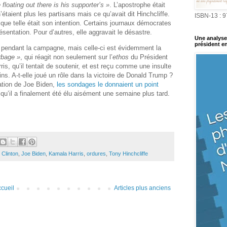
floating out there is his supporter’s »
. L’apostrophe était
étaient plus les partisans mais ce qu’avait dit Hinchcliffe.
ISBN-13 : 
que telle était son intention. Certains journaux démocrates
sentation. Pour d’autres, elle aggravait le désastre.
Une analyse 
président en
 pendant la campagne, mais celle-ci est évidemment la
rbage »
, qui réagit non seulement sur l’
ethos
du Président
is, qu’il tentait de soutenir, et est reçu comme une insulte
ins. A-t-elle joué un rôle dans la victoire de Donald Trump ?
ration de Joe Biden,
les sondages le donnaient un point
t qu’il a finalement été élu aisément une semaine plus tard.
y Clinton
,
Joe Biden
,
Kamala Harris
,
ordures
,
Tony Hinchcliffe
cueil
Articles plus anciens