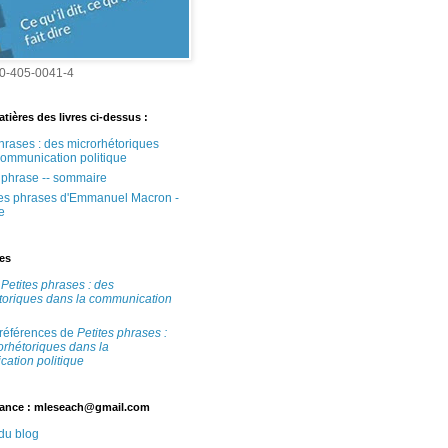
0-405-0041-4
tières des livres ci-dessus :
phrases : des microrhétoriques
communication politique
e phrase -- sommaire
tes phrases d'Emmanuel Macron -
e
tes
e
Petites phrases : des
toriques dans la communication
 références de
Petites phrases :
orhétoriques dans la
ation politique
ance : mleseach@gmail.com
 du blog