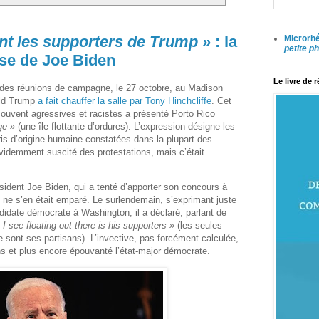
nt les supporters de Trump »
: la
Microrhé
petite p
ase de Joe Biden
Le livre de 
andes réunions de campagne, le 27 octobre, au Madison
ald Trump
a fait chauffer la salle par Tony Hinchcliffe
. Cet
souvent agressives et racistes a présenté Porto Rico
ge »
(une île flottante d’ordures). L’expression désigne les
s d’origine humaine constatées dans la plupart des
idemment suscité des protestations, mais c’était
président Joe Biden, qui a tenté d’apporter son concours à
ne s’en était emparé. Le surlendemain, s’exprimant juste
didate démocrate à Washington, il a déclaré, parlant de
 see floating out there is his supporters »
(les seules
 ce sont ses partisans). L’invective, pas forcément calculée,
ns et plus encore épouvanté l’état-major démocrate.