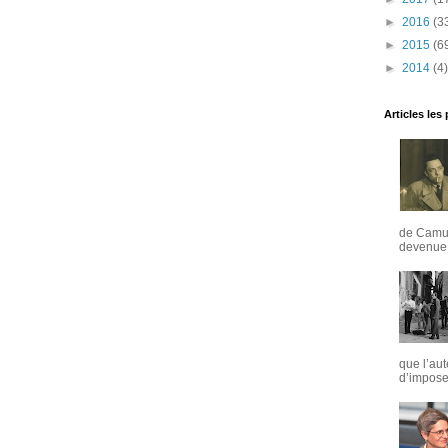
►
2016
(3
►
2015
(6
►
2014
(4)
Articles les
de Camus
devenue u
que l’aut
d’imposer