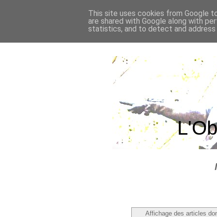
This site uses cookies from Google to 
are shared with Google along with per
statistics, and to detect and address
L'Ob
Affichage des articles don