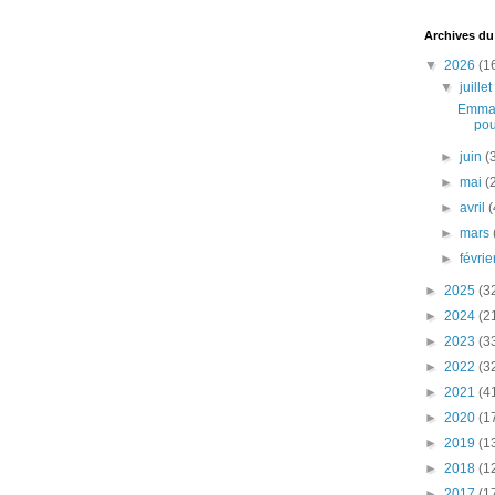
Archives du
▼
2026
(1
▼
juille
Emman
pou
►
juin
(
►
mai
(
►
avril
(
►
mars
►
févri
►
2025
(3
►
2024
(2
►
2023
(3
►
2022
(3
►
2021
(4
►
2020
(1
►
2019
(1
►
2018
(1
►
2017
(1