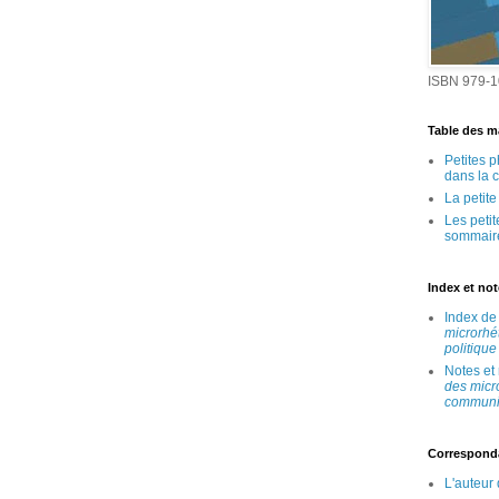
ISBN 979-1
Table des ma
Petites 
dans la 
La petit
Les peti
sommair
Index et no
Index d
microrhé
politique
Notes et
des micr
communic
Correspond
L'auteur