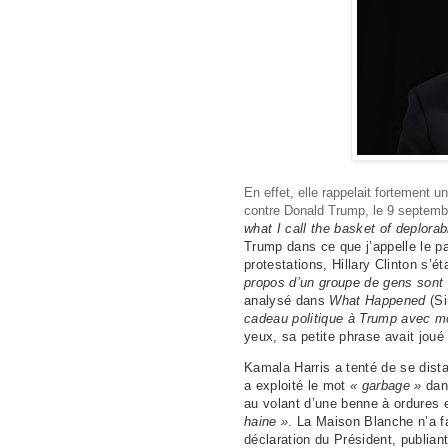
En effet, elle rappelait fortement u
contre Donald Trump, le 9 septemb
what I call the basket of deplora
Trump dans ce que j’appelle le p
protestations, Hillary Clinton s’
propos d’un groupe de gens sont
analysé dans
What Happened
(S
cadeau politique à Trump avec m
yeux, sa petite phrase avait joué
Kamala Harris a tenté de se dista
a exploité le mot
« garbage »
dan
au volant d’une benne à ordures 
haine »
. La Maison Blanche n’a fa
déclaration du Président, publian