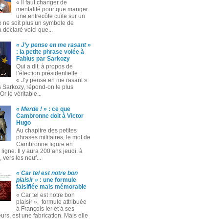
« Il faut changer de
mentalité pour que manger
une entrecôte cuite sur un
 ne soit plus un symbole de
 a déclaré voici que...
« J’y pense en me rasant »
: la petite phrase volée à
Fabius par Sarkozy
Qui a dit, à propos de
l’élection présidentielle :
« J’y pense en me rasant »
s Sarkozy, répond-on le plus
Or le véritable...
« Merde ! »
: ce que
Cambronne doit à Victor
Hugo
Au chapitre des petites
phrases militaires, le mot de
Cambronne figure en
ligne. Il y aura 200 ans jeudi, à
 vers les neuf...
« Car tel est notre bon
plaisir »
: une formule
falsifiée mais mémorable
« Car tel est notre bon
plaisir », formule attribuée
à François Ier et à ses
rs, est une fabrication. Mais elle