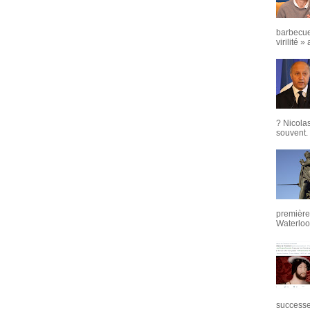
barbecue
virilité »
? Nicola
souvent. 
première 
Waterloo,
successeu