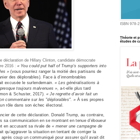
ISBN 978-2
Théorie et p
études de ca
ne déclaration de Hillary Clinton, candidate démocrate
re 2016 :
«
You could put half of Trump’s supporters into
bles »
(vous pourriez ranger la moitié des partisans de
anier des déplorables). Face à d’innombrables
était excusée le surlendemain.
« Les généralisations à
 presque toujours malvenues »
, a-t-elle plus tard
imon & Schuster, 2017).
« Je regrette d’avoir fait un
on commentaire sur les "déplorables". »
À ses propres
 un rôle dans son échec électoral.
ncier de cette déclaration. Donald Trump, au contraire,
s sa communication en se montrant en tenue d’éboueur
et en accusant sa rivale de
« mener une campagne de
it qu’aggraver la situation en tentant de corriger la
t après coup un communiqué pour assurer qu'il avait dit