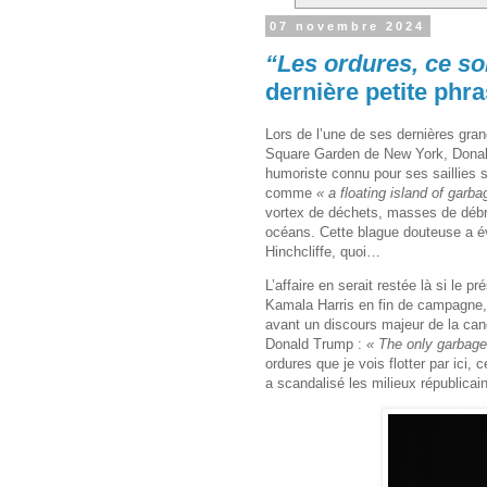
07 novembre 2024
“Les ordures, ce so
dernière petite phr
Lors de l’une de ses dernières gr
Square Garden de New York, Don
humoriste connu pour ses saillies 
comme
« a floating island of garba
vortex de déchets, masses de débri
océans. Cette blague douteuse a év
Hinchcliffe, quoi…
L’affaire en serait restée là si le 
Kamala Harris en fin de campagne, 
avant un discours majeur de la can
Donald Trump :
« The only garbage I
ordures que je vois flotter par ici,
a scandalisé les milieux républicai