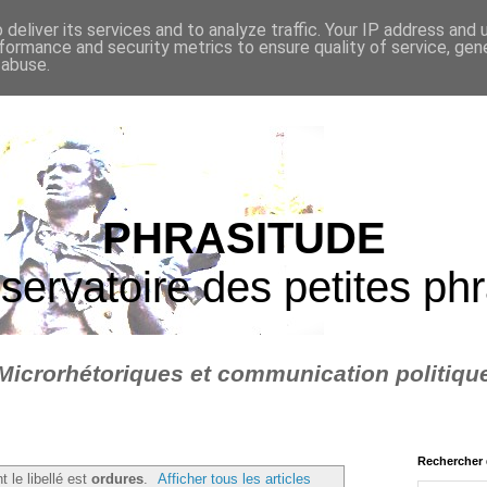
deliver its services and to analyze traffic. Your IP address and
formance and security metrics to ensure quality of service, ge
 abuse.
PHRASITUDE
servatoire des petites ph
Microrhétoriques et communication politiqu
Rechercher 
t le libellé est
ordures
.
Afficher tous les articles