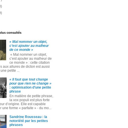
3)
9)
 plus consultés
« Mal nommer un objet,
c’est ajouter au malheur
de ce monde »
« Mal nommer un objet,
c’est ajouter au malheur de
ce monde » : cette citation
 aux allures de dicton est aussi
ne petite ...
« Il faut que tout change
pour que rien ne change »
: optimisation d’une petite
phrase
En matière de petite phrase,
la vox populi est plus forte
eur d’origine. Elle est capable
 une forme « parfaite » ‑ du mo...
Sandrine Rousseau : la
notoriété par les petites
phrases