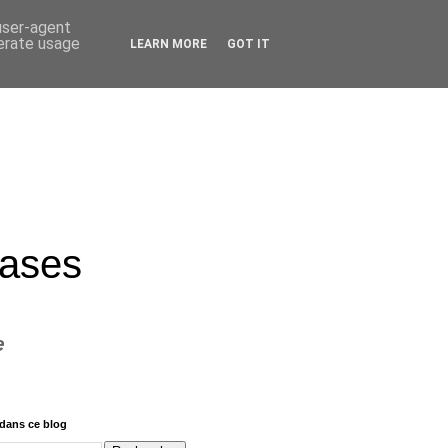
 user-agent
nerate usage
LEARN MORE
GOT IT
rases
e
dans ce blog