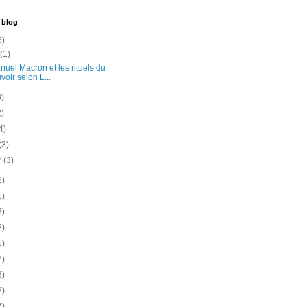
 blog
6)
t
(1)
uel Macron et les rituels du
voir selon L...
3)
2)
4)
(3)
er
(3)
2)
1)
3)
2)
1)
7)
3)
2)
7)