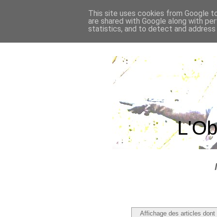
This site uses cookies from Google to 
are shared with Google along with per
statistics, and to detect and address
L'Ob
Affichage des articles dont 