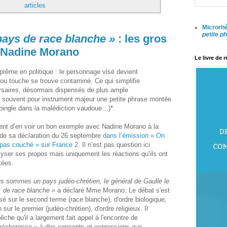
articles
Microrhé
petite p
pays de race blanche »
: les gros
 Nadine Morano
Le livre de 
uprême en politique : le personnage visé devient
ait ou touche se trouve contaminé. Ce qui simplifie
ersaires, désormais dispensés de plus ample
 a souvent pour instrument majeur une petite phrase montée
’épingle dans la malédiction vaudoue…)*.
ent d’en voir un bon exemple avec Nadine Morano à la
 de sa déclaration du 26 septembre
dans l’émission « On
 pas couché » sur France
2. Il n’est pas question ici
lyser ses propos mais uniquement les réactions qu’ils ont
tées.
s sommes un pays judéo-chrétien, le général de Gaulle le
t, de race blanche »
a déclaré Mme Morano. Le débat s'est
isé sur le second terme (race blanche), d'ordre biologique,
 sur le premier (judéo-chrétien), d'ordre religieux. Il
êche qu'il a largement fait appel à l'encontre de
pécheresse » à des concepts et expressions aux