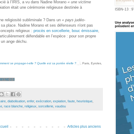
ocié à l’IRIS, a vu dans Nadine Morano
« une victime
piation était une cérémonie religieuse destinée à
ISBN-13 : 
e religiosité subliminale ? Dans un
« pays judéo-
Une analyse 
 sa place. Nadine Morano et ses défenseurs n'ont pas
président en
concepts religieux :
procès en sorcellerie
,
bouc émissaire
,
articulièrement défendable en l’espèce : pour son propre
 un ange déchu.
omment se propage-t-elle ? Quelle est sa portée réelle ?
, Paris, Eyroles,
 BY-ND 2.0
aire
,
diabolisation
,
enfer
,
exécration
,
expiation
,
faute
,
heuristique
,
se
,
race blanche
,
religieux
,
sorcellerie
,
vaudou
cueil
Articles plus anciens