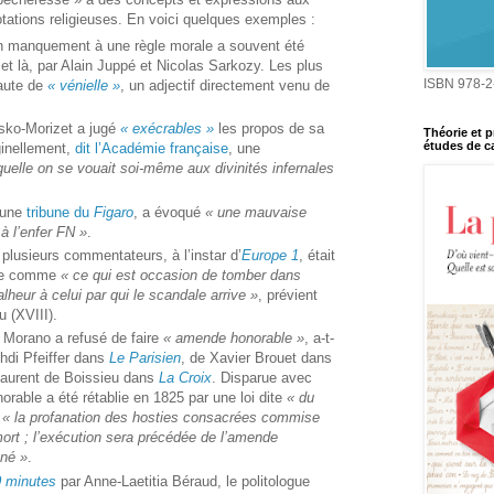
tations religieuses. En voici quelques exemples :
n manquement à une règle morale a souvent été
ici et là, par Alain Juppé et Nicolas Sarkozy. Les plus
ISBN 978-2
faute de
« vénielle »
, un adjectif directement venu de
sko-Morizet a jugé
« exécrables »
les propos de sa
Théorie et p
études de ca
ginellement,
dit l’Académie française
, une
uelle on se vouait soi-même aux divinités infernales
 une
tribune du
Figaro
, a évoqué
« une mauvaise
 à l’enfer FN »
.
 plusieurs commentateurs, à l’instar d’
Europe 1
, était
émie comme
« ce qui est occasion de tomber dans
lheur à celui par qui le scandale arrive »
, prévient
u (XVIII).
 Morano a refusé de faire
« amende honorable »
, a-t-
hdi Pfeiffer dans
Le Parisien
, de Xavier Brouet dans
Laurent de Boissieu dans
La Croix
. Disparue avec
orable a été rétablie en 1825 par une loi dite
« du
e
« la profanation des hosties consacrées commise
ort ; l’exécution sera précédée de l’amende
mné »
.
 minutes
par Anne-Laetitia Béraud, le politologue