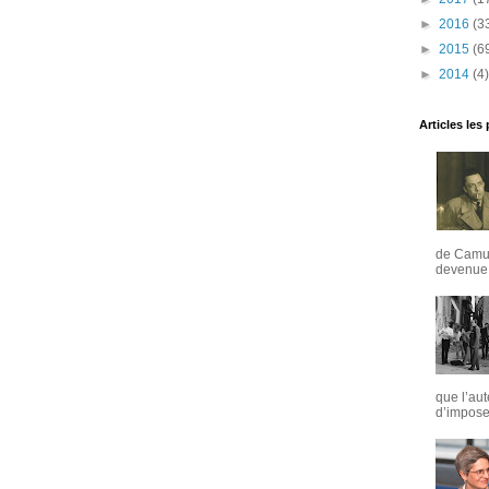
►
2016
(3
►
2015
(6
►
2014
(4)
Articles les
de Camus
devenue u
que l’aut
d’imposer