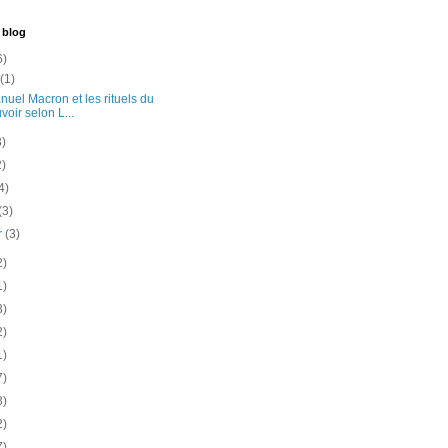
 blog
6)
t
(1)
uel Macron et les rituels du
voir selon L...
3)
2)
4)
(3)
er
(3)
2)
1)
3)
2)
1)
7)
3)
2)
7)