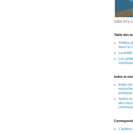
ISBN 979-1
Table des ma
Petites 
dans la 
La petit
Les peti
sommair
Index et no
Index d
microrhé
politique
Notes et
des micr
communic
Correspond
L'auteur