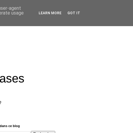
 user-agent
nerate usage
LEARN MORE
GOT IT
rases
e
dans ce blog