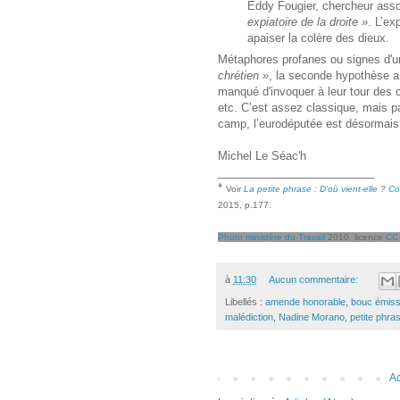
Eddy Fougier, chercheur ass
expiatoire de la droite »
. L’ex
apaiser la colère des dieux.
Métaphores profanes ou signes d'un
chrétien »
, la seconde hypothèse a
manqué d'invoquer à leur tour des 
etc. C’est assez classique, mais p
camp, l’eurodéputée est désormais
Michel Le Séac'h
_________________________
*
Voir
La petite phrase : D'où vient-elle ? C
2015, p.177.
Photo ministère du Travail
2010, licence
CC
à
11:30
Aucun commentaire:
Libellés :
amende honorable
,
bouc émiss
malédiction
,
Nadine Morano
,
petite phra
Ac