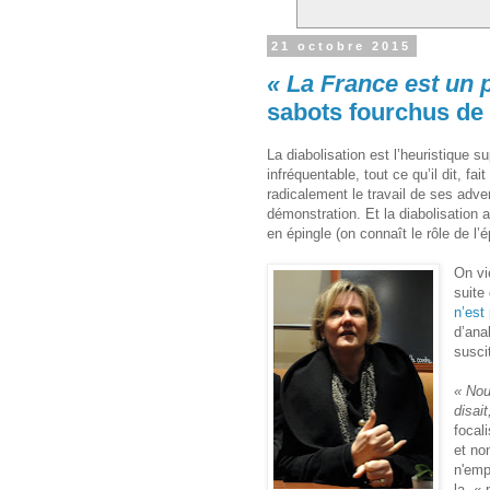
21 octobre 2015
« La France est un 
sabots fourchus de
La diabolisation est l’heuristique s
infréquentable, tout ce qu’il dit, f
radicalement le travail de ses adv
démonstration. Et la diabolisation
en épingle (on connaît le rôle de l
On vi
suite
n’est
d’ana
susci
« Nou
disai
focal
et non
n'emp
la « 