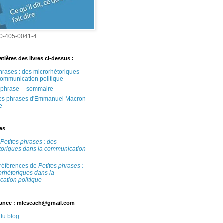
0-405-0041-4
tières des livres ci-dessus :
phrases : des microrhétoriques
communication politique
e phrase -- sommaire
tes phrases d'Emmanuel Macron -
e
tes
e
Petites phrases : des
toriques dans la communication
 références de
Petites phrases :
orhétoriques dans la
ation politique
ance : mleseach@gmail.com
 du blog