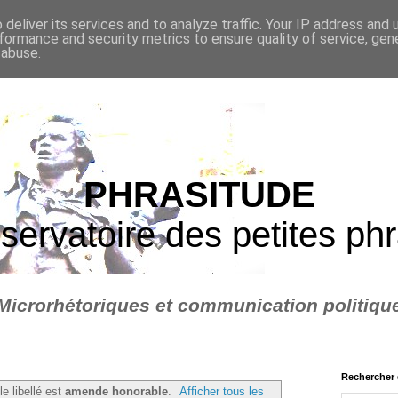
deliver its services and to analyze traffic. Your IP address and
formance and security metrics to ensure quality of service, ge
 abuse.
PHRASITUDE
servatoire des petites ph
Microrhétoriques et communication politiqu
Rechercher 
le libellé est
amende honorable
.
Afficher tous les