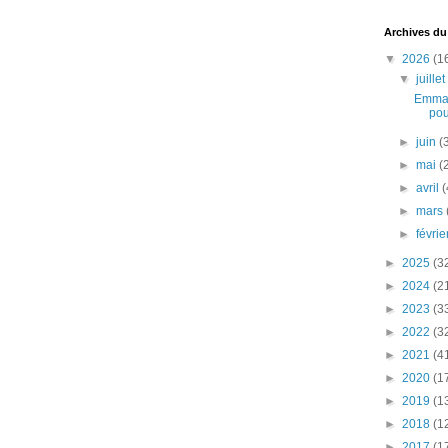
Archives du
▼
2026
(1
▼
juille
Emman
pou
►
juin
(
►
mai
(
►
avril
(
►
mars
►
févri
►
2025
(3
►
2024
(2
►
2023
(3
►
2022
(3
►
2021
(4
►
2020
(1
►
2019
(1
►
2018
(1
►
2017
(1