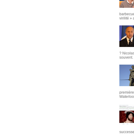
barbecue
virilité »
? Nicola
souvent. 
première 
Waterloo,
successeu