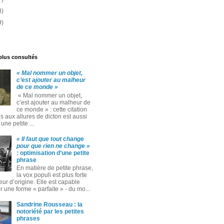
3)
9)
 plus consultés
« Mal nommer un objet,
c’est ajouter au malheur
de ce monde »
« Mal nommer un objet,
c’est ajouter au malheur de
ce monde » : cette citation
 aux allures de dicton est aussi
ne petite ...
« Il faut que tout change
pour que rien ne change »
: optimisation d’une petite
phrase
En matière de petite phrase,
la vox populi est plus forte
eur d’origine. Elle est capable
 une forme « parfaite » ‑ du mo...
Sandrine Rousseau : la
notoriété par les petites
phrases