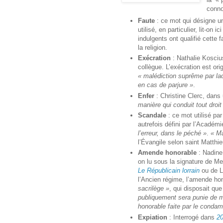
conno
Faute
: ce mot qui désigne u
utilisé, en particulier, lit-on 
indulgents ont qualifié cette 
la religion.
Exécration
: Nathalie Kosciu
collègue. L’exécration est ori
« malédiction suprême par laq
en cas de parjure »
.
Enfer
: Christine Clerc, dans
manière qui conduit tout droit
Scandale
: ce mot utilisé par
autrefois défini par l’Acad
l’erreur, dans le péché »
.
« Ma
l’Évangile selon saint Matthie
Amende honorable
: Nadine
on lu sous la signature de Me
Le Républicain lorrain
ou de 
l’Ancien régime, l’amende hon
sacrilège »
, qui disposait qu
publiquement sera punie de m
honorable faite par le conda
Expiation
: Interrogé dans
20