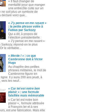
« Il faut changer de
mentalité pour que manger
une entrecôte cuite sur un
 ne soit plus un symbole de
 a déclaré voici que...
« J’y pense en me rasant »
: la petite phrase volée à
Fabius par Sarkozy
Qui a dit, à propos de
l’élection présidentielle :
« J’y pense en me rasant »
s Sarkozy, répond-on le plus
Or le véritable...
« Merde ! »
: ce que
Cambronne doit à Victor
Hugo
Au chapitre des petites
phrases militaires, le mot de
Cambronne figure en
ligne. Il y aura 200 ans jeudi, à
 vers les neuf...
« Car tel est notre bon
plaisir »
: une formule
falsifiée mais mémorable
« Car tel est notre bon
plaisir », formule attribuée
à François Ier et à ses
rs, est une fabrication. Mais elle