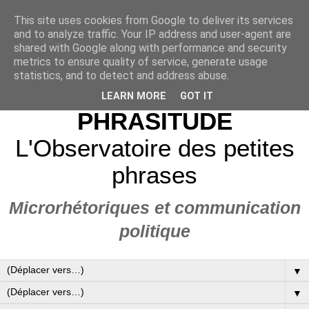
This site uses cookies from Google to deliver its services
and to analyze traffic. Your IP address and user-agent are
shared with Google along with performance and security
metrics to ensure quality of service, generate usage
statistics, and to detect and address abuse.
LEARN MORE
GOT IT
PHRASITUDE
L'Observatoire des petites
phrases
Microrhétoriques et communication
politique
▼
▼