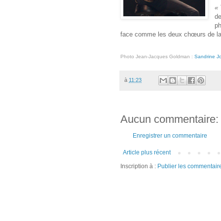
« 
de
ph
face comme les deux chœurs de la
Photo Jean-Jacques Goldman :
Sandrine Jo
à
11:23
Aucun commentaire:
Enregistrer un commentaire
Article plus récent
Inscription à :
Publier les commentair