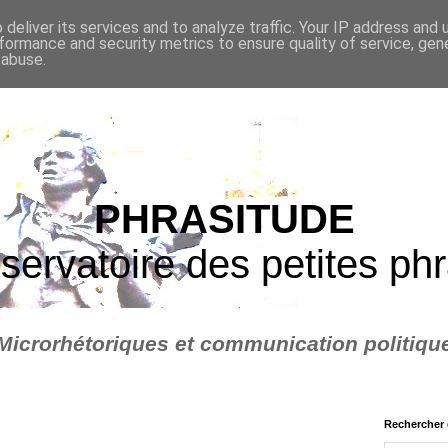
deliver its services and to analyze traffic. Your IP address and
formance and security metrics to ensure quality of service, ge
 abuse.
PHRASITUDE
servatoire des petites ph
Microrhétoriques et communication politiqu
Rechercher 