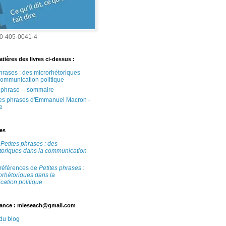
0-405-0041-4
tières des livres ci-dessus :
phrases : des microrhétoriques
communication politique
e phrase -- sommaire
tes phrases d'Emmanuel Macron -
e
tes
e
Petites phrases : des
toriques dans la communication
 références de
Petites phrases :
orhétoriques dans la
ation politique
ance : mleseach@gmail.com
 du blog