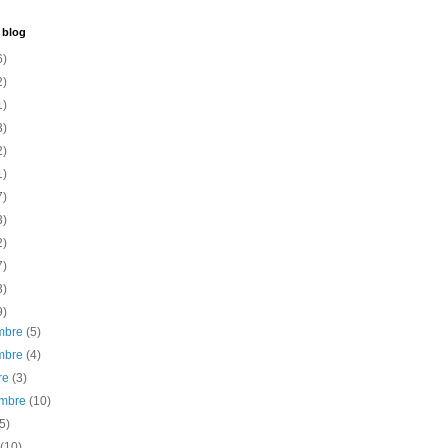
 blog
6)
2)
1)
3)
2)
1)
7)
3)
2)
7)
3)
9)
mbre
(5)
mbre
(4)
re
(3)
embre
(10)
(5)
t
(10)