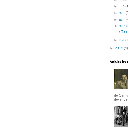
►
juin
(
►
mai
(
►
avril
(
▼
mars
« Tout
►
févri
►
2014
(4)
Articles les
de Camus
devenue u