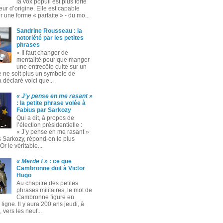
la vox populi est plus forte
eur d’origine. Elle est capable
 une forme « parfaite » ‑ du mo...
Sandrine Rousseau : la
notoriété par les petites
phrases
« Il faut changer de
mentalité pour que manger
une entrecôte cuite sur un
 ne soit plus un symbole de
 a déclaré voici que...
« J’y pense en me rasant »
: la petite phrase volée à
Fabius par Sarkozy
Qui a dit, à propos de
l’élection présidentielle :
« J’y pense en me rasant »
s Sarkozy, répond-on le plus
Or le véritable...
« Merde ! »
: ce que
Cambronne doit à Victor
Hugo
Au chapitre des petites
phrases militaires, le mot de
Cambronne figure en
ligne. Il y aura 200 ans jeudi, à
 vers les neuf...