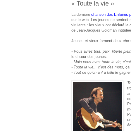
« Toute la vie »
La dernière
chanson des Enfoirés 
sur le web. Les jeunes se sentent
virulents : les vieux ont déclaré la
de Jean-Jacques Goldman intitulée 
Jeunes et vieux forment deux chœur
‑ Vous aviez tout, paix, liberté pl
le chœur des jeunes.
‑ Mais vous avez toute la vie, c’es
‑ Toute la vie... c’est des mots, ça 
‑ Tout ce qu’on a il a fallu le gagne
To
tr
an
co
Po
mo
Po
un
é