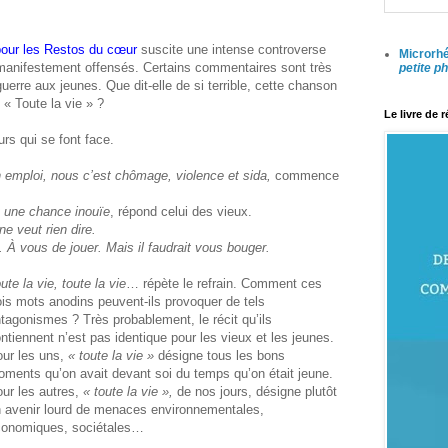
pour les Restos du cœur
suscite une intense controverse
Microrhé
 manifestement offensés. Certains commentaires sont très
petite p
 guerre aux jeunes. Que dit-elle de si terrible, cette chanson
« Toute la vie » ?
Le livre de 
s qui se font face.
ein emploi, nous c’est chômage, violence et sida,
commence
t une chance inouïe
, répond celui des vieux.
ne veut rien dire.
r. À vous de jouer. Mais il faudrait vous bouger.
ute la vie, toute la vie
… répète le refrain. Comment ces
ois mots anodins peuvent-ils provoquer de tels
tagonismes ? Très probablement, le récit qu’ils
ntiennent n’est pas identique pour les vieux et les jeunes.
ur les uns,
« toute la vie »
désigne tous les bons
ments qu’on avait devant soi du temps qu’on était jeune.
ur les autres,
« toute la vie »,
de nos jours, désigne plutôt
 avenir lourd de menaces environnementales,
conomiques, sociétales…