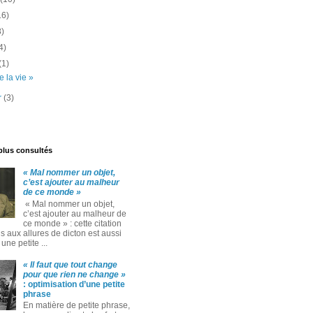
16)
8)
4)
(1)
e la vie »
er
(3)
 plus consultés
« Mal nommer un objet,
c’est ajouter au malheur
de ce monde »
« Mal nommer un objet,
c’est ajouter au malheur de
ce monde » : cette citation
 aux allures de dicton est aussi
ne petite ...
« Il faut que tout change
pour que rien ne change »
: optimisation d’une petite
phrase
En matière de petite phrase,