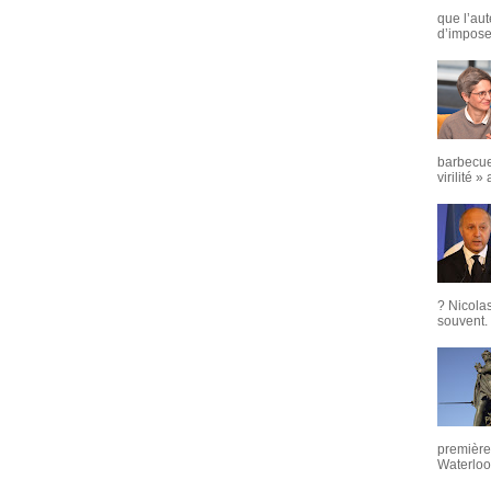
que l’aut
d’imposer
barbecue
virilité »
? Nicola
souvent. 
première 
Waterloo,