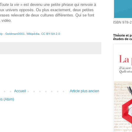
Toute la vie »
est devenu une petite phrase qui renvoie à
ux univers opposés. Ou plus exactement, deux petites
rases relevant de deux cultures différentes. Qui se font
 vidéo.
ISBN 978-2
ly
-
Goldman0001
,
Wikipédia
,
CC BY-SA 2.0
Théorie et p
études de ca
Accueil
Article plus ancien
es (Atom)