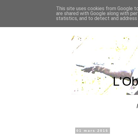
This site uses cookies from Google to 
are shared with Google along with per
statistics, and to detect and address
L'Ob
01 mars 2015