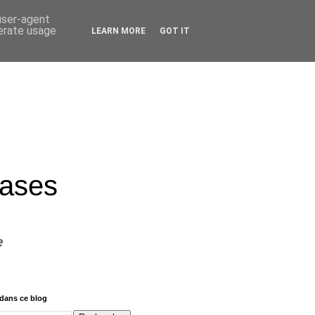
 user-agent
nerate usage
LEARN MORE
GOT IT
rases
e
dans ce blog