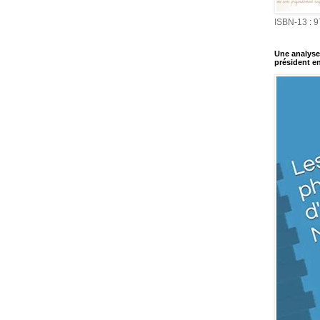
ISBN-13 : 
Une analyse 
président en