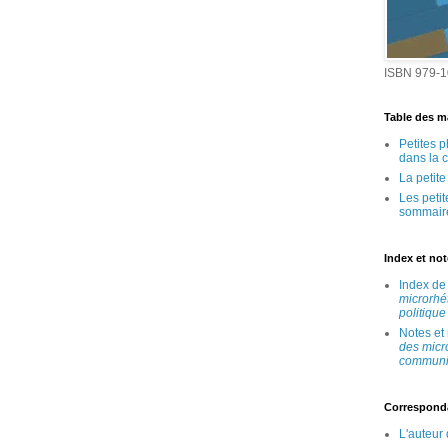
ISBN 979-1
Table des ma
Petites 
dans la 
La petit
Les peti
sommair
Index et no
Index d
microrhé
politique
Notes et
des micr
communic
Correspond
L'auteur