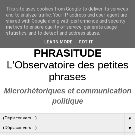
This site uses cookies from Google to deliver its services
and to analyze traffic. Your IP address and user-agent are
shared with Google along with performance and security
metrics to ensure quality of service, generate usage
statistics, and to detect and address abuse.
LEARN MORE
GOT IT
PHRASITUDE
L'Observatoire des petites
phrases
Microrhétoriques et communication
politique
▼
▼