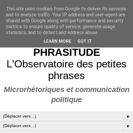
This site uses cookies from Google to deliver its services
and to analyze traffic. Your IP address and user-agent are
shared with Google along with performance and security
metrics to ensure quality of service, generate usage
statistics, and to detect and address abuse.
LEARN MORE
GOT IT
PHRASITUDE
L'Observatoire des petites
phrases
Microrhétoriques et communication
politique
▼
▼