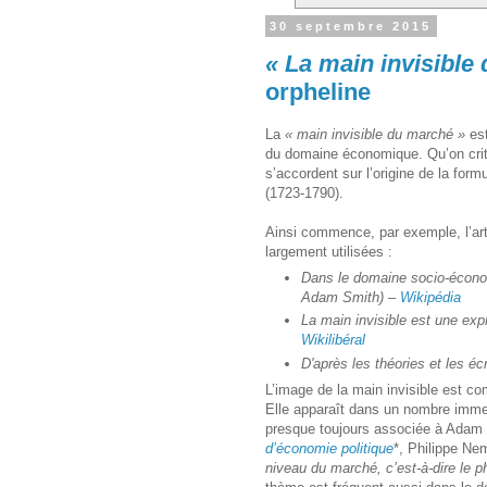
30 septembre 2015
« La main invisible
orpheline
La
« main invisible du marché »
est
du domaine économique. Qu’on criti
s’accordent sur l’origine de la for
(1723-1790).
Ainsi commence, par exemple, l’ar
largement utilisées :
Dans le domaine socio-économ
Adam Smith)
–
Wikipédia
La main invisible est une ex
Wikilibéral
D'après les théories et les é
L’image de la main invisible est co
Elle apparaît dans un nombre immen
presque toujours associée à Adam 
d’économie politique
*, Philippe N
niveau du marché, c’est-à-dire le p