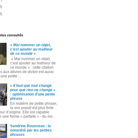
3)
9)
 plus consultés
« Mal nommer un objet,
c’est ajouter au malheur
de ce monde »
« Mal nommer un objet,
c’est ajouter au malheur de
ce monde » : cette citation
 aux allures de dicton est aussi
ne petite ...
« Il faut que tout change
pour que rien ne change »
: optimisation d’une petite
phrase
En matière de petite phrase,
la vox populi est plus forte
eur d’origine. Elle est capable
 une forme « parfaite » ‑ du mo...
Sandrine Rousseau : la
notoriété par les petites
phrases