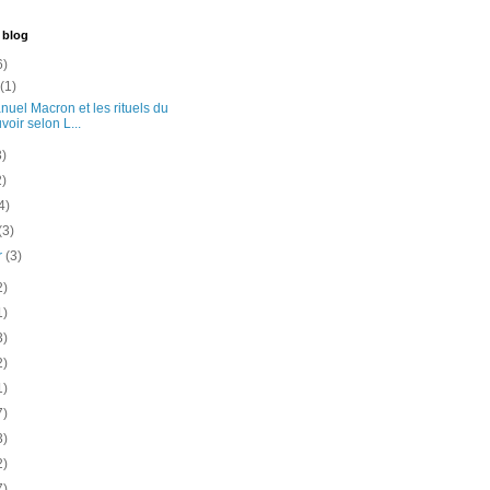
 blog
6)
t
(1)
uel Macron et les rituels du
voir selon L...
3)
2)
4)
(3)
er
(3)
2)
1)
3)
2)
1)
7)
3)
2)
7)