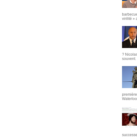
barbecue
virilité »
? Nicola
souvent. 
première 
Waterloo,
successeu