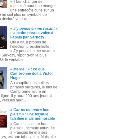
« Il faut changer de
mentalité pour que manger
une entrecôte cuite sur un
 ne soit plus un symbole de
 a déclaré voici que...
« J’y pense en me rasant »
: la petite phrase volée à
Fabius par Sarkozy
Qui a dit, à propos de
l’élection présidentielle :
« J’y pense en me rasant »
s Sarkozy, répond-on le plus
Or le véritable...
« Merde ! »
: ce que
Cambronne doit à Victor
Hugo
Au chapitre des petites
phrases militaires, le mot de
Cambronne figure en
ligne. Il y aura 200 ans jeudi, à
 vers les neuf...
« Car tel est notre bon
plaisir »
: une formule
falsifiée mais mémorable
« Car tel est notre bon
plaisir », formule attribuée
à François Ier et à ses
rs, est une fabrication. Mais elle