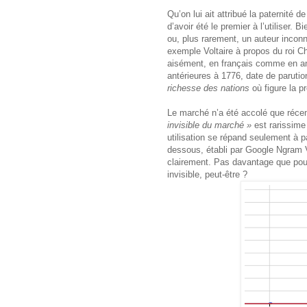
Qu’on lui ait attribué la paternité d
d’avoir été le premier à l’utiliser. 
ou, plus rarement, un auteur incon
exemple Voltaire à propos du roi C
aisément, en français comme en an
antérieures à 1776, date de paruti
richesse des nations
où figure la p
Le marché n’a été accolé que récem
invisible du marché »
est rarissime
utilisation se répand seulement à 
dessous, établi par Google Ngram 
clairement. Pas davantage que pou
invisible, peut-être ?