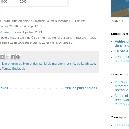
ISBN 979-1
l'ordre auto-organisé du marché (la “main invisible”). »,
Cahiers
Economy
2/2002 (n° 43) , p. 47-67.
 du mal
, Paris, Eyrolles, 2013.
Table des ma
économiste à avoir noté qu'on en fait trop dire à Smith ! Richard Thaler,
Petites 
chapitre 11 de
Misbeheaving
(W.W. Norton & Cy, 2015).
dans la 
La petit
Les peti
sommair
e
,
L'économie du bien et du mal
,
loi du marché
,
marché
,
petite phrase
,
,
Tomas Sedlacek
Index et no
Index d
microrhé
cueil
Articles plus anciens
politique
Notes et
des micr
communic
Correspond
L'auteur