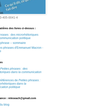
0-405-0041-4
tières des livres ci-dessus :
phrases : des microrhétoriques
communication politique
e phrase -- sommaire
tes phrases d'Emmanuel Macron -
e
tes
e
Petites phrases : des
toriques dans la communication
 références de
Petites phrases :
orhétoriques dans la
ation politique
ance : mleseach@gmail.com
 du blog