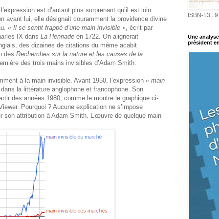
e l’expression est d’autant plus surprenant qu’il est loin
ISBN-13 : 
Bien avant lui, elle désignait couramment la providence divine
nu.
« Il se sentit frappé d’une main invisible »
, écrit par
harles IX dans
La Henriade
en 1722. On alignerait
Une analyse 
président en
glais, des dizaines de citations du même acabit
on des
Recherches sur la nature et les causes de la
remière des trois mains invisibles d’Adam Smith.
ment à la main invisible. Avant 1950, l’expression
« main
 dans la littérature anglophone et francophone. Son
partir des années 1980, comme le montre le graphique ci-
Viewer. Pourquoi ? Aucune explication ne s’impose
r son attribution à Adam Smith. L’œuvre de quelque main