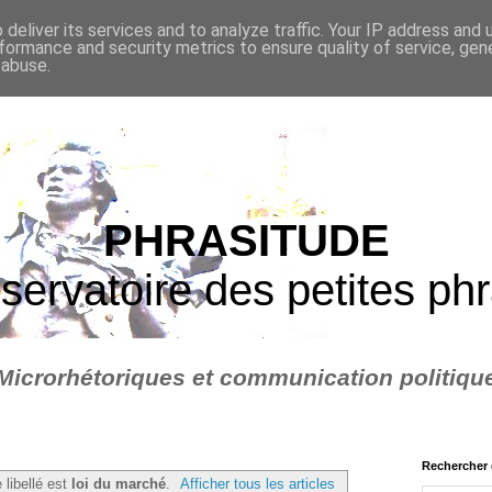
deliver its services and to analyze traffic. Your IP address and
formance and security metrics to ensure quality of service, ge
 abuse.
PHRASITUDE
servatoire des petites ph
Microrhétoriques et communication politiqu
Rechercher 
 libellé est
loi du marché
.
Afficher tous les articles