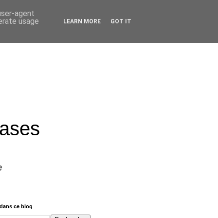
 user-agent
nerate usage
LEARN MORE
GOT IT
rases
e
dans ce blog