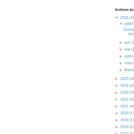
Archives du
▼
2026
(1
▼
juille
Emman
pou
►
juin
(
►
mai
(
►
avril
(
►
mars
►
févri
►
2025
(3
►
2024
(2
►
2023
(3
►
2022
(3
►
2021
(4
►
2020
(1
►
2019
(1
►
2018
(1
►
2017
(1