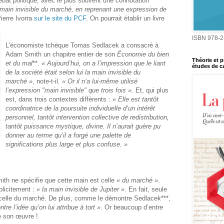
ébat politique, avec le plus souvent une connotation
 main invisible du marché, en reprenant une expression de
ierre Ivorra
sur le site du PCF
. On pourrait établir un livre
ISBN 978-2
L’économiste tchèque Tomas Sedlacek a consacré à
Adam Smith un chapitre entier de son
Économie du bien
Théorie et p
et du mal
**.
« Aujourd’hui, on a l’impression que le liant
études de ca
de la société était selon lui la main invisible du
marché »
, note-t-il.
« Or il n’a lui-même utilisé
l’expression "main invisible" que trois fois ».
Et, qui plus
est, dans trois contextes différents :
« Elle est tantôt
coordinatrice de la poursuite individuelle d’un intérêt
personnel, tantôt intervention collective de redistribution,
tantôt puissance mystique, divine. Il n’aurait guère pu
donner au terme qu’il a forgé une palette de
significations plus large et plus confuse. »
th ne spécifie que cette main est celle
« du marché »
.
plicitement :
« la main invisible de Jupiter »
. En fait, seule
 celle du marché. De plus, comme le démontre Sedlacek***,
e l’idée qu’on lui attribue à tort »
. Or beaucoup d’entre
e son œuvre !