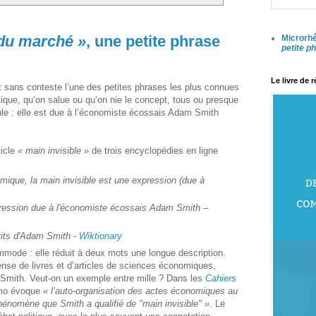
 du marché »
, une petite phrase
Microrhé
petite p
Le livre de 
 sans conteste l’une des petites phrases les plus connues
que, qu’on salue ou qu’on nie le concept, tous ou presque
mule : elle est due à l’économiste écossais Adam Smith
ticle
« main invisible »
de trois encyclopédies en ligne
ique, la main invisible est une expression (due à
pression due à l'économiste écossais Adam Smith
–
crits d'Adam Smith
‑
Wiktionary
mmode : elle réduit à deux mots une longue description.
se de livres et d’articles de sciences économiques,
Smith. Veut-on un exemple entre mille ? Dans les
Cahiers
emo évoque
« l’auto-organisation des actes économiques au
hénomène que Smith a qualifié de "main invisible" »
. Le