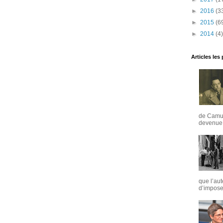
►
2016
(3
►
2015
(6
►
2014
(4)
Articles les
de Camus
devenue u
que l’aut
d’imposer