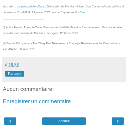
llustration :
capture partielle d’écran
, Déclaration du Premier ministre Jean Castex à l’issue du Conseil
de défense Covid-19 du 29 janvier 2021, site de l’Élysée via
YouTube
.
[i]
Arthur Berdah, François-Xavier Bourmaud et Mathilde Siraud, « Reconfinement : l’histoire secrète
er
de la décision surprise de Macron »,
Le Figaro
, 1
février 2021.
[ii]
Francis Fukuyama, « The Thing That Determines a Country’s Resistance to the Coronavirus »,
The Atlantic
, 30 mars 2020.
à
16:36
Partager
Aucun commentaire:
Enregistrer un commentaire
‹
›
Accueil