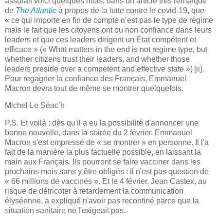
assurait voici quelques mois, dans un article très remarqué
de
The Atlantic
à propos de la lutte contre le covid-19, que
« ce qui importe en fin de compte n’est pas le type de régime
mais le fait que les citoyens ont ou non confiance dans leurs
leaders et que ces leaders dirigent un État compétent et
efficace » (« What matters in the end is not regime type, but
whether citizens trust their leaders, and whether those
leaders preside over a competent and effective state »)
[ii]
.
Pour regagner la confiance des Français, Emmanuel
Macron devra tout de même se montrer quelquefois.
Michel Le Séac’h
P.S. Et voilà : dès qu'il a eu la possibilité d'annoncer une
bonne nouvelle, dans la soirée du 2 février, Emmanuel
Macron s'est empressé de « se montrer » en personne. Il l'a
fait de la manière la plus factuelle possible, en laissant la
main aux Français. Ils pourront se faire vacciner dans les
prochains mois sans y être obligés : il n'est pas question de
« 66 millions de vaccinés ». Et le 4 février, Jean Castex, au
risque de détricoter à retardement la communication
élyséenne, a expliqué n'avoir pas reconfiné parce que la
situation sanitaire ne l'exigeait pas.