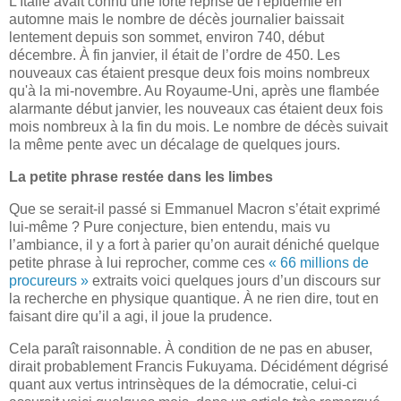
L'Italie avait connu une forte reprise de l'épidémie en
automne mais le nombre de décès journalier baissait
lentement depuis son sommet, environ 740, début
décembre. À fin janvier, il était de l’ordre de 450. Les
nouveaux cas étaient presque deux fois moins nombreux
qu'à la mi-novembre. Au Royaume-Uni, après une flambée
alarmante début janvier, les nouveaux cas étaient deux fois
mois nombreux à la fin du mois. Le nombre de décès suivait
la même pente avec un décalage de quelques jours.
La petite phrase restée dans les limbes
Que se serait-il passé si Emmanuel Macron s’était exprimé
lui-même ? Pure conjecture, bien entendu, mais vu
l’ambiance, il y a fort à parier qu’on aurait déniché quelque
petite phrase à lui reprocher, comme ces
« 66 millions de
procureurs »
extraits voici quelques jours d’un discours sur
la recherche en physique quantique. À ne rien dire, tout en
faisant dire qu’il a agi, il joue la prudence.
Cela paraît raisonnable. À condition de ne pas en abuser,
dirait probablement Francis Fukuyama. Décidément dégrisé
quant aux vertus intrinsèques de la démocratie, celui-ci