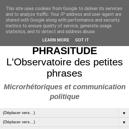
This site uses cookies from Google to deliver its services
and to analyze traffic. Your IP address and user-agent are
shared with Google along with performance and security
metrics to ensure quality of service, generate usage
statistics, and to detect and address abuse.
LEARN MORE
GOT IT
PHRASITUDE
L'Observatoire des petites
phrases
Microrhétoriques et communication
politique
▼
▼