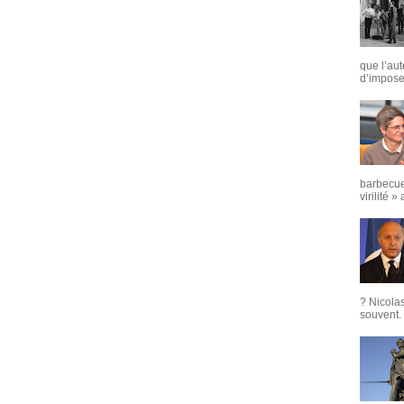
que l’aut
d’imposer
barbecue
virilité »
? Nicola
souvent. 