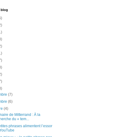
 blog
6)
2)
1)
3)
2)
1)
7)
3)
2)
7)
3)
mbre
(7)
mbre
(6)
re
(4)
aire de Mitterrand : À la
herche du « tem...
tites phrases alimentent l’essor
 YouTube