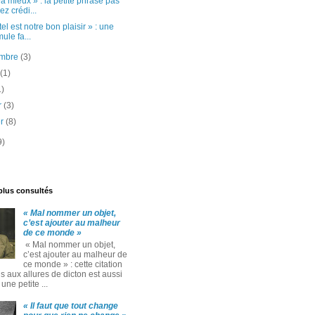
a mieux » : la petite phrase pas
ez crédi...
tel est notre bon plaisir » : une
mule fa...
embre
(3)
t
(1)
1)
er
(3)
er
(8)
9)
 plus consultés
« Mal nommer un objet,
c’est ajouter au malheur
de ce monde »
« Mal nommer un objet,
c’est ajouter au malheur de
ce monde » : cette citation
 aux allures de dicton est aussi
ne petite ...
« Il faut que tout change