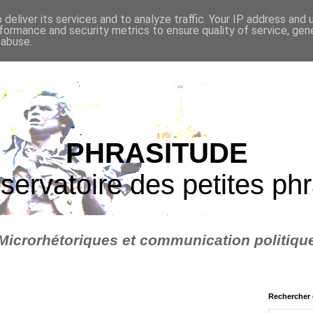
deliver its services and to analyze traffic. Your IP address and
formance and security metrics to ensure quality of service, ge
 abuse.
PHRASITUDE
servatoire des petites ph
Microrhétoriques et communication politiqu
Rechercher 