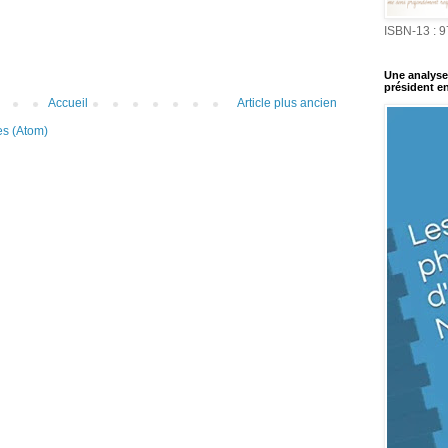
ISBN-13 : 
Une analyse 
président en
Accueil
Article plus ancien
es (Atom)