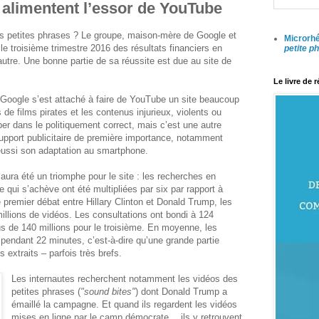
 alimentent l’essor de YouTube
les petites phrases ? Le groupe, maison-mère de Google et
Microrhé
e troisième trimestre 2016 des résultats financiers en
petite p
utre. Une bonne partie de sa réussite est due au site de
Le livre de 
, Google s’est attaché à faire de YouTube un site beaucoup
de films pirates et les contenus injurieux, violents ou
er dans le politiquement correct, mais c’est une autre
upport publicitaire de première importance, notamment
réussi son adaptation au smartphone.
 aura été un triomphe pour le site : les recherches en
 qui s’achève ont été multipliées par six par rapport à
 premier débat entre Hillary Clinton et Donald Trump, les
millions de vidéos. Les consultations ont bondi à 124
us de 140 millions pour le troisième. En moyenne, les
s pendant 22 minutes, c’est-à-dire qu’une grande partie
 extraits – parfois très brefs.
Les internautes recherchent notamment les vidéos des
petites phrases (
"sound bites"
) dont Donald Trump a
émaillé la campagne. Et quand ils regardent les vidéos
mises en ligne par le camp démocrate… ils y retrouvent