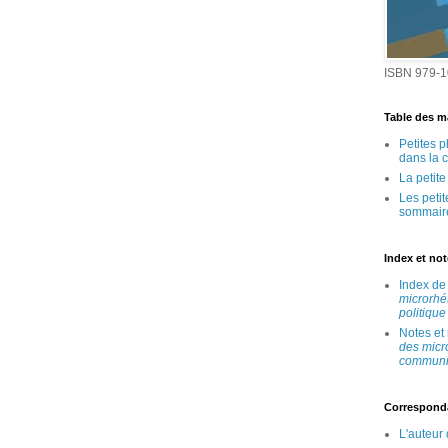
ISBN 979-1
Table des ma
Petites 
dans la 
La petit
Les peti
sommair
Index et no
Index d
microrhé
politique
Notes et
des micr
communic
Correspond
L'auteur