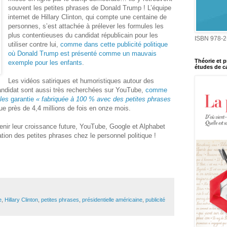
souvent les petites phrases de Donald Trump ! L’équipe
internet de Hillary Clinton, qui compte une centaine de
personnes, s’est attachée à prélever les formules les
plus contentieuses du candidat républicain pour les
ISBN 978-2
utiliser contre lui,
comme dans cette publicité politique
où Donald Trump est présenté comme un mauvais
Théorie et p
exemple pour les enfants
.
études de ca
Les vidéos satiriques et humoristiques autour des
 candidat sont aussi très recherchées sur YouTube,
comme
les
garantie
« fabriquée à 100 % avec des petites phrases
vue près de 4,4 millions de fois en onze mois.
tenir leur croissance future, YouTube, Google et Alphabet
sation des petites phrases chez le personnel politique !
e
,
Hillary Clinton
,
petites phrases
,
présidentielle américaine
,
publicité