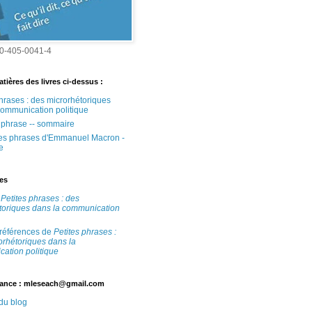
0-405-0041-4
tières des livres ci-dessus :
phrases : des microrhétoriques
communication politique
e phrase -- sommaire
tes phrases d'Emmanuel Macron -
e
tes
e
Petites phrases : des
toriques dans la communication
 références de
Petites phrases :
orhétoriques dans la
ation politique
ance : mleseach@gmail.com
 du blog