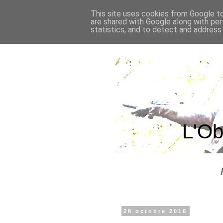
This site uses cookies from Google to 
are shared with Google along with per
statistics, and to detect and address
L'Ob
28 octobre 2016