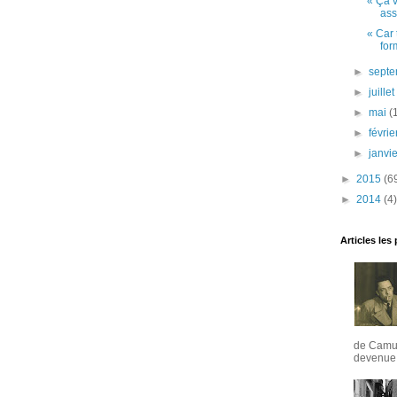
« Ça v
ass
« Car 
for
►
sept
►
juille
►
mai
(
►
févri
►
janvi
►
2015
(6
►
2014
(4)
Articles les
de Camus
devenue u