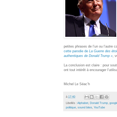
petites phrases de l’un ou l’autre
cette parodie de
La Guerre des étoi
authentiques de Donald Trump »
, 
La conclusion est claire : pour sou
ont tout intérêt à encourager l’utili
Michel Le Séac’h
à
17:40
Libellés :
Alphabet
,
Donald Trump
,
googl
politique
,
sound bites
,
YouTube