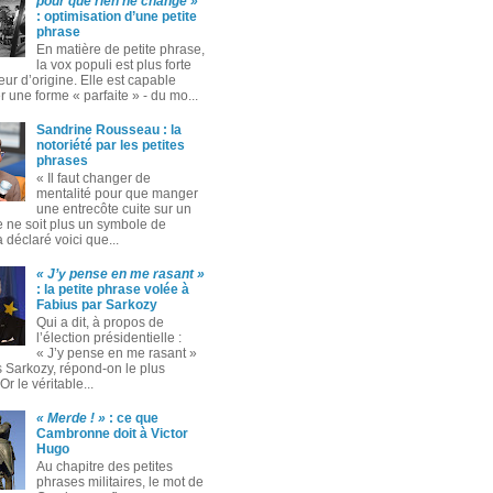
pour que rien ne change »
: optimisation d’une petite
phrase
En matière de petite phrase,
la vox populi est plus forte
eur d’origine. Elle est capable
 une forme « parfaite » ‑ du mo...
Sandrine Rousseau : la
notoriété par les petites
phrases
« Il faut changer de
mentalité pour que manger
une entrecôte cuite sur un
 ne soit plus un symbole de
 a déclaré voici que...
« J’y pense en me rasant »
: la petite phrase volée à
Fabius par Sarkozy
Qui a dit, à propos de
l’élection présidentielle :
« J’y pense en me rasant »
s Sarkozy, répond-on le plus
Or le véritable...
« Merde ! »
: ce que
Cambronne doit à Victor
Hugo
Au chapitre des petites
phrases militaires, le mot de