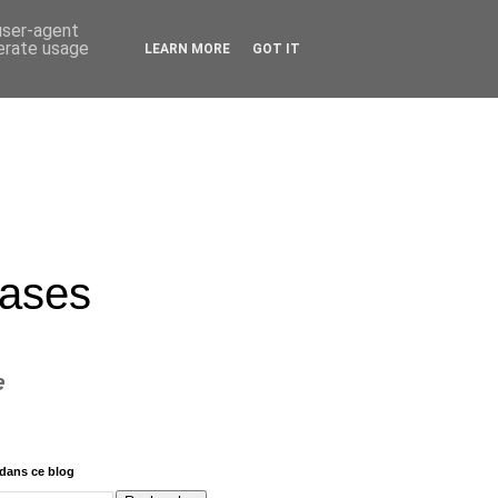
 user-agent
nerate usage
LEARN MORE
GOT IT
rases
e
dans ce blog