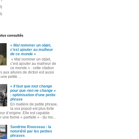
3)
9)
 plus consultés
« Mal nommer un objet,
c’est ajouter au malheur
de ce monde »
« Mal nommer un objet,
c’est ajouter au malheur de
ce monde » : cette citation
 aux allures de dicton est aussi
ne petite ...
« Il faut que tout change
pour que rien ne change »
: optimisation d’une petite
phrase
En matière de petite phrase,
la vox populi est plus forte
eur d’origine. Elle est capable
 une forme « parfaite » ‑ du mo...
Sandrine Rousseau : la
notoriété par les petites
phrases