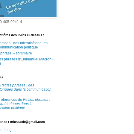
0-405-0041-4
tières des livres ci-dessus :
phrases : des microrhétoriques
communication politique
e phrase -- sommaire
tes phrases d'Emmanuel Macron -
e
tes
e
Petites phrases : des
toriques dans la communication
 références de
Petites phrases :
orhétoriques dans la
ation politique
ance : mleseach@gmail.com
 du blog