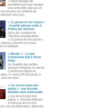
« Il faut changer de
mentalité pour que manger
une entrecôte cuite sur un
 ne soit plus un symbole de
 a déclaré voici que...
« J’y pense en me rasant »
: la petite phrase volée à
Fabius par Sarkozy
Qui a dit, à propos de
l’élection présidentielle :
« J’y pense en me rasant »
s Sarkozy, répond-on le plus
Or le véritable...
« Merde ! »
: ce que
Cambronne doit à Victor
Hugo
Au chapitre des petites
phrases militaires, le mot de
Cambronne figure en
ligne. Il y aura 200 ans jeudi, à
 vers les neuf...
« Car tel est notre bon
plaisir »
: une formule
falsifiée mais mémorable
« Car tel est notre bon
plaisir », formule attribuée
à François Ier et à ses
rs, est une fabrication. Mais elle