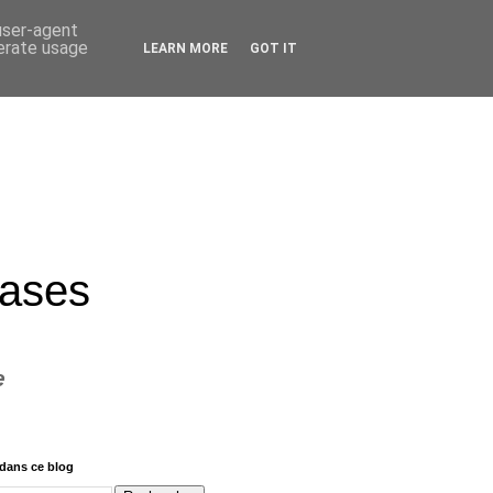
 user-agent
nerate usage
LEARN MORE
GOT IT
rases
e
dans ce blog