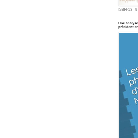
ISBN-13 : 
Une analyse 
président en