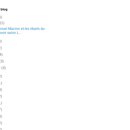
 blog
6)
t
(1)
uel Macron et les rituels du
voir selon L...
3)
2)
4)
(3)
er
(3)
2)
1)
3)
2)
1)
7)
3)
2)
7)