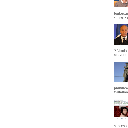
barbecue
virilité »
? Nicola
souvent. 
première 
Waterloo,
successeu