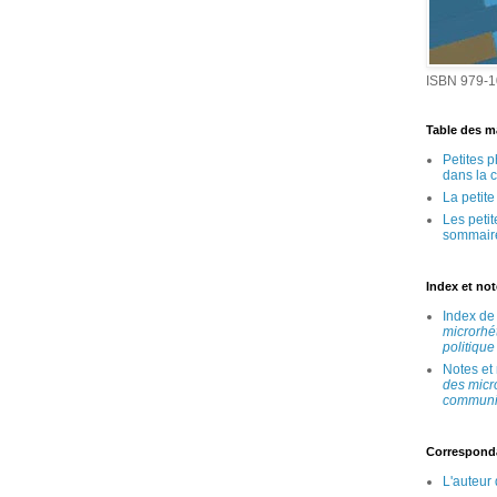
ISBN 979-1
Table des ma
Petites 
dans la 
La petit
Les peti
sommair
Index et no
Index d
microrhé
politique
Notes et
des micr
communic
Correspond
L'auteur