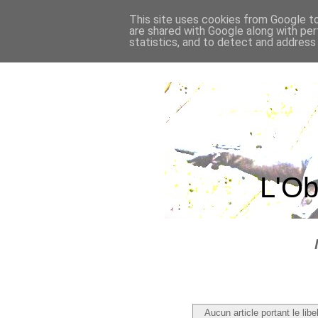
This site uses cookies from Google to 
are shared with Google along with per
statistics, and to detect and address
L'Ob
Aucun article portant le libe