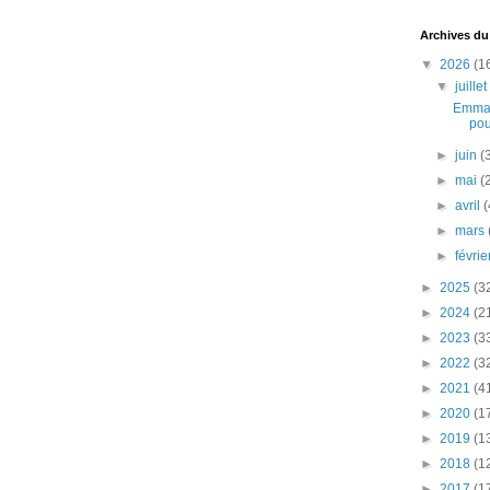
Archives du
▼
2026
(1
▼
juille
Emman
pou
►
juin
(
►
mai
(
►
avril
(
►
mars
►
févri
►
2025
(3
►
2024
(2
►
2023
(3
►
2022
(3
►
2021
(4
►
2020
(1
►
2019
(1
►
2018
(1
►
2017
(1