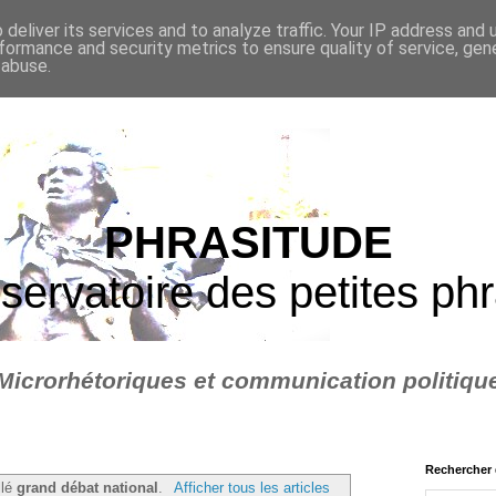
deliver its services and to analyze traffic. Your IP address and
formance and security metrics to ensure quality of service, ge
 abuse.
PHRASITUDE
servatoire des petites ph
Microrhétoriques et communication politiqu
Rechercher 
llé
grand débat national
.
Afficher tous les articles