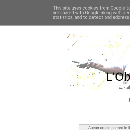
This site uses cookies from Google to 
are shared with Google along with per
statistics, and to detect and address
L'Ob
Aucun article portant le l