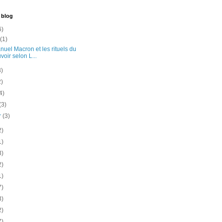
 blog
6)
t
(1)
uel Macron et les rituels du
voir selon L...
3)
2)
4)
(3)
er
(3)
2)
1)
3)
2)
1)
7)
3)
2)
7)