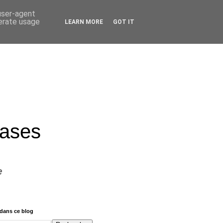
 user-agent
nerate usage
LEARN MORE
GOT IT
rases
e
dans ce blog