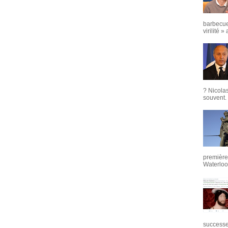
barbecue
virilité »
? Nicola
souvent. 
première 
Waterloo,
successeu