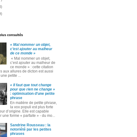
3)
9)
 plus consultés
« Mal nommer un objet,
c’est ajouter au malheur
de ce monde »
« Mal nommer un objet,
c’est ajouter au malheur de
ce monde » : cette citation
 aux allures de dicton est aussi
ne petite ...
« Il faut que tout change
pour que rien ne change »
: optimisation d’une petite
phrase
En matière de petite phrase,
la vox populi est plus forte
eur d’origine. Elle est capable
 une forme « parfaite » ‑ du mo...
Sandrine Rousseau : la
notoriété par les petites
phrases