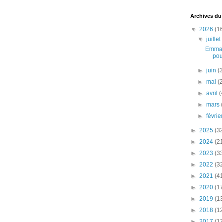
Archives du
▼
2026
(1
▼
juille
Emman
pou
►
juin
(
►
mai
(
►
avril
(
►
mars
►
févri
►
2025
(3
►
2024
(2
►
2023
(3
►
2022
(3
►
2021
(4
►
2020
(1
►
2019
(1
►
2018
(1
►
2017
(1