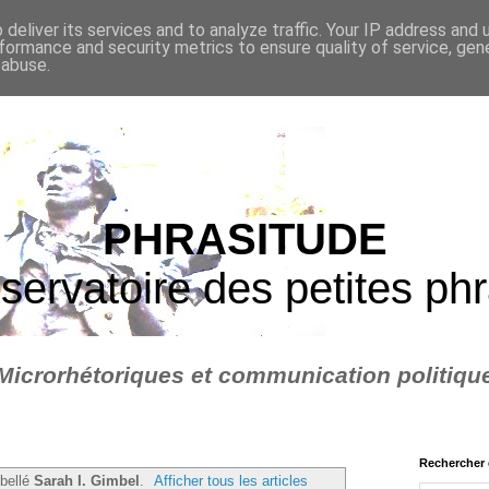
deliver its services and to analyze traffic. Your IP address and
formance and security metrics to ensure quality of service, ge
 abuse.
PHRASITUDE
servatoire des petites ph
Microrhétoriques et communication politiqu
Rechercher 
ibellé
Sarah I. Gimbel
.
Afficher tous les articles