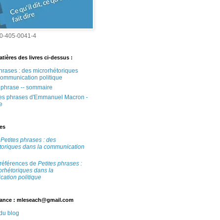
0-405-0041-4
tières des livres ci-dessus :
phrases : des microrhétoriques
communication politique
e phrase -- sommaire
tes phrases d'Emmanuel Macron -
e
tes
e
Petites phrases : des
toriques dans la communication
 références de
Petites phrases :
orhétoriques dans la
ation politique
ance : mleseach@gmail.com
 du blog