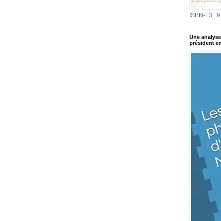
ISBN-13 : 
Une analyse 
président en