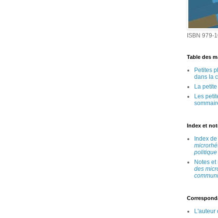
ISBN 979-1
Table des ma
Petites 
dans la 
La petit
Les peti
sommair
Index et no
Index d
microrhé
politique
Notes et
des micr
communic
Correspond
L'auteur