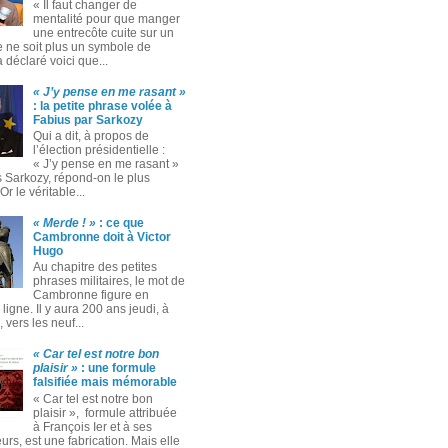
« Il faut changer de
mentalité pour que manger
une entrecôte cuite sur un
 ne soit plus un symbole de
 a déclaré voici que...
« J’y pense en me rasant »
: la petite phrase volée à
Fabius par Sarkozy
Qui a dit, à propos de
l’élection présidentielle :
« J’y pense en me rasant »
s Sarkozy, répond-on le plus
Or le véritable...
« Merde ! »
: ce que
Cambronne doit à Victor
Hugo
Au chapitre des petites
phrases militaires, le mot de
Cambronne figure en
ligne. Il y aura 200 ans jeudi, à
 vers les neuf...
« Car tel est notre bon
plaisir »
: une formule
falsifiée mais mémorable
« Car tel est notre bon
plaisir », formule attribuée
à François Ier et à ses
rs, est une fabrication. Mais elle