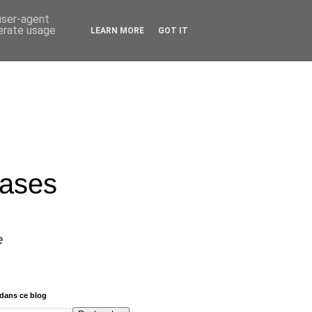
 user-agent
nerate usage
LEARN MORE
GOT IT
rases
e
dans ce blog