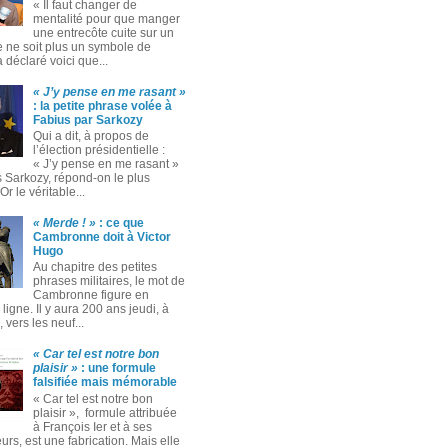
« Il faut changer de
mentalité pour que manger
une entrecôte cuite sur un
 ne soit plus un symbole de
 a déclaré voici que...
« J’y pense en me rasant »
: la petite phrase volée à
Fabius par Sarkozy
Qui a dit, à propos de
l’élection présidentielle :
« J’y pense en me rasant »
s Sarkozy, répond-on le plus
Or le véritable...
« Merde ! »
: ce que
Cambronne doit à Victor
Hugo
Au chapitre des petites
phrases militaires, le mot de
Cambronne figure en
ligne. Il y aura 200 ans jeudi, à
 vers les neuf...
« Car tel est notre bon
plaisir »
: une formule
falsifiée mais mémorable
« Car tel est notre bon
plaisir », formule attribuée
à François Ier et à ses
rs, est une fabrication. Mais elle