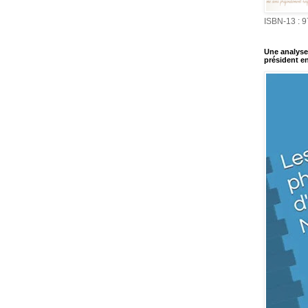
ISBN-13 : 
Une analyse 
président en