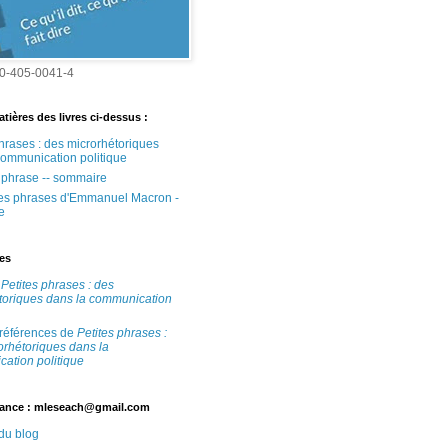
0-405-0041-4
tières des livres ci-dessus :
phrases : des microrhétoriques
communication politique
e phrase -- sommaire
tes phrases d'Emmanuel Macron -
e
tes
e
Petites phrases : des
toriques dans la communication
 références de
Petites phrases :
orhétoriques dans la
ation politique
ance : mleseach@gmail.com
 du blog