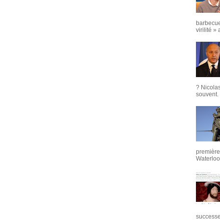
barbecue
virilité »
? Nicola
souvent. 
première 
Waterloo,
successeu