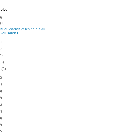
 blog
6)
t
(1)
uel Macron et les rituels du
voir selon L...
3)
2)
4)
(3)
er
(3)
2)
1)
3)
2)
1)
7)
3)
2)
7)