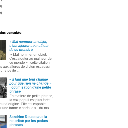
3)
9)
 plus consultés
« Mal nommer un objet,
c’est ajouter au malheur
de ce monde »
« Mal nommer un objet,
c’est ajouter au malheur de
ce monde » : cette citation
 aux allures de dicton est aussi
ne petite ...
« Il faut que tout change
pour que rien ne change »
: optimisation d’une petite
phrase
En matière de petite phrase,
la vox populi est plus forte
eur d’origine. Elle est capable
 une forme « parfaite » ‑ du mo...
Sandrine Rousseau : la
notoriété par les petites
phrases