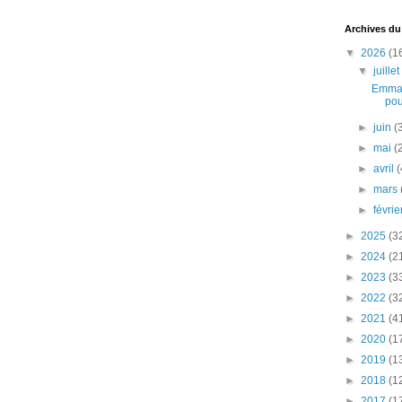
Archives du
▼
2026
(1
▼
juille
Emman
pou
►
juin
(
►
mai
(
►
avril
(
►
mars
►
févri
►
2025
(3
►
2024
(2
►
2023
(3
►
2022
(3
►
2021
(4
►
2020
(1
►
2019
(1
►
2018
(1
►
2017
(1