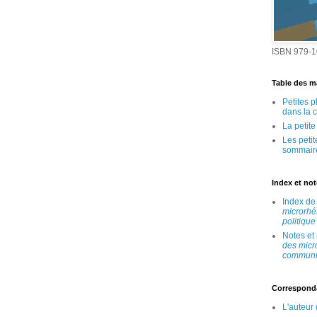
ISBN 979-1
Table des ma
Petites 
dans la 
La petit
Les peti
sommair
Index et no
Index d
microrhé
politique
Notes et
des micr
communic
Correspond
L'auteur