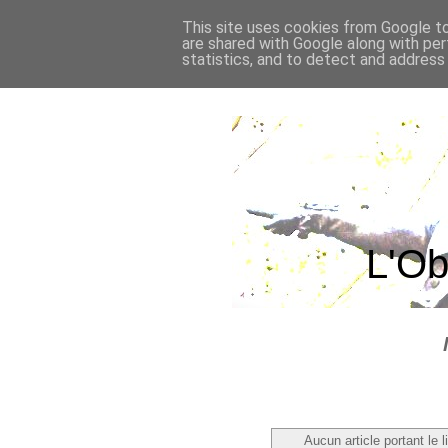
This site uses cookies from Google to 
are shared with Google along with per
statistics, and to detect and address
L'Ob
Aucun article portant le l