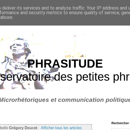
deliver its services and to analyze traffic. Your IP address and
formance and security metrics to ensure quality of service, ge
 abuse.
PHRASITUDE
servatoire des petites ph
Microrhétoriques et communication politiqu
Rechercher 
ibellé
Grégory Doucet
.
Afficher tous les articles