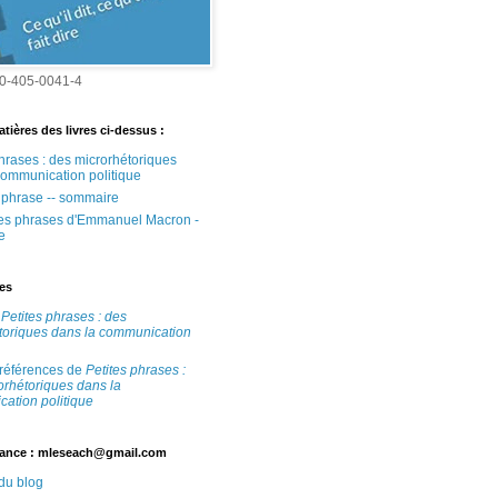
0-405-0041-4
tières des livres ci-dessus :
phrases : des microrhétoriques
communication politique
e phrase -- sommaire
tes phrases d'Emmanuel Macron -
e
tes
e
Petites phrases : des
toriques dans la communication
 références de
Petites phrases :
orhétoriques dans la
ation politique
ance : mleseach@gmail.com
 du blog