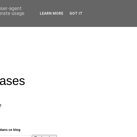
 user-agent
nerate usage
LEARN MORE
GOT IT
rases
e
dans ce blog