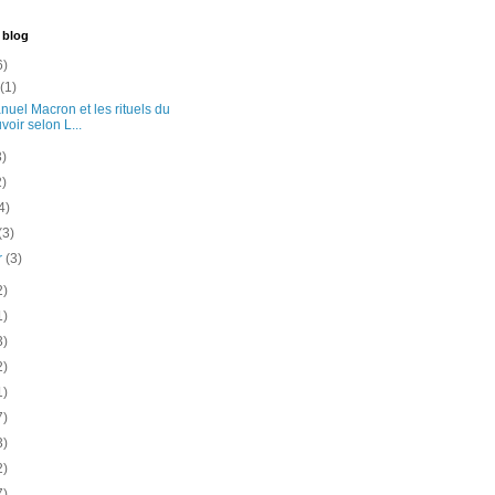
 blog
6)
t
(1)
uel Macron et les rituels du
voir selon L...
3)
2)
4)
(3)
er
(3)
2)
1)
3)
2)
1)
7)
3)
2)
7)