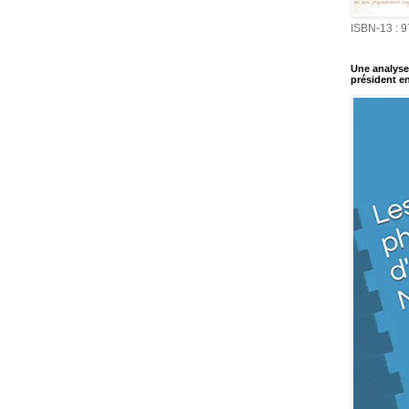
ISBN-13 : 
Une analyse 
président en