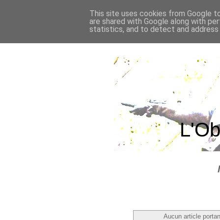
This site uses cookies from Google to 
are shared with Google along with per
statistics, and to detect and address
L'Ob
Aucun article portan