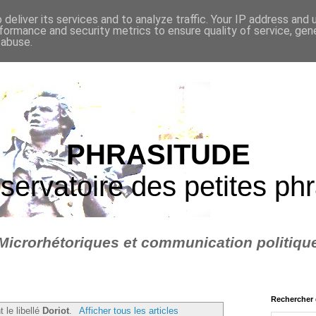
deliver its services and to analyze traffic. Your IP address and
formance and security metrics to ensure quality of service, ge
 abuse.
PHRASITUDE
servatoire des petites ph
Microrhétoriques et communication politiqu
Rechercher 
t le libellé
Doriot
.
Afficher tous les articles