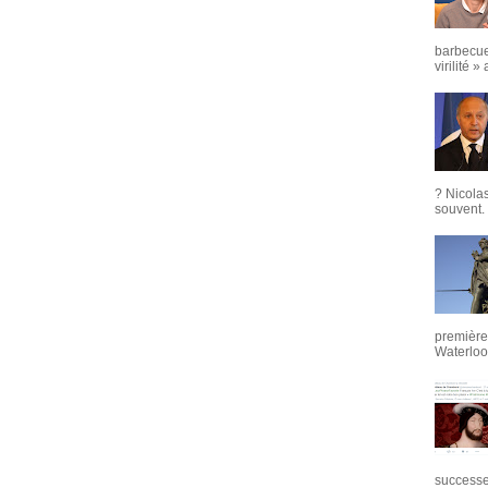
barbecue
virilité »
? Nicola
souvent. 
première 
Waterloo,
successeu