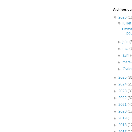
Archives du
▼
2026
(1
▼
juille
Emman
pou
►
juin
(
►
mai
(
►
avril
(
►
mars
►
févri
►
2025
(3
►
2024
(2
►
2023
(3
►
2022
(3
►
2021
(4
►
2020
(1
►
2019
(1
►
2018
(1
►
2017
(1