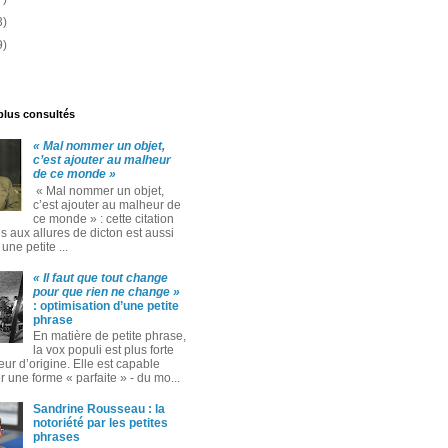
3)
9)
 plus consultés
« Mal nommer un objet,
c’est ajouter au malheur
de ce monde »
« Mal nommer un objet,
c’est ajouter au malheur de
ce monde » : cette citation
 aux allures de dicton est aussi
ne petite ...
« Il faut que tout change
pour que rien ne change »
: optimisation d’une petite
phrase
En matière de petite phrase,
la vox populi est plus forte
eur d’origine. Elle est capable
 une forme « parfaite » ‑ du mo...
Sandrine Rousseau : la
notoriété par les petites
phrases