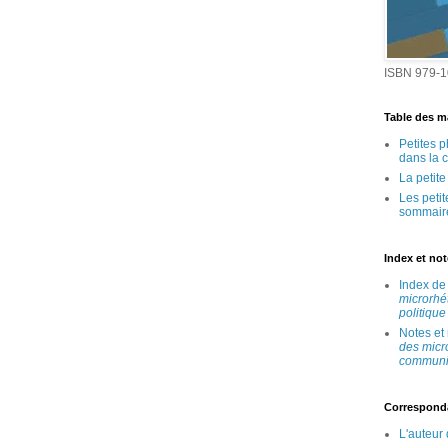
ISBN 979-1
Table des ma
Petites 
dans la 
La petit
Les peti
sommair
Index et no
Index d
microrhé
politique
Notes et
des micr
communic
Correspond
L'auteur