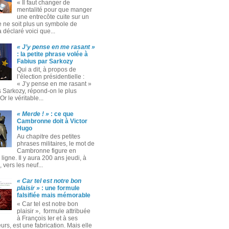
« Il faut changer de
mentalité pour que manger
une entrecôte cuite sur un
 ne soit plus un symbole de
 a déclaré voici que...
« J’y pense en me rasant »
: la petite phrase volée à
Fabius par Sarkozy
Qui a dit, à propos de
l’élection présidentielle :
« J’y pense en me rasant »
s Sarkozy, répond-on le plus
Or le véritable...
« Merde ! »
: ce que
Cambronne doit à Victor
Hugo
Au chapitre des petites
phrases militaires, le mot de
Cambronne figure en
ligne. Il y aura 200 ans jeudi, à
 vers les neuf...
« Car tel est notre bon
plaisir »
: une formule
falsifiée mais mémorable
« Car tel est notre bon
plaisir », formule attribuée
à François Ier et à ses
rs, est une fabrication. Mais elle