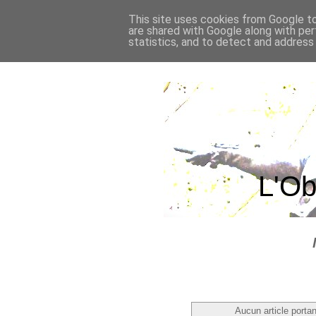
This site uses cookies from Google to 
are shared with Google along with per
statistics, and to detect and address
L'Ob
Aucun article portant