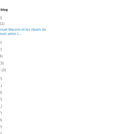
 blog
6)
t
(1)
uel Macron et les rituels du
voir selon L...
3)
2)
4)
(3)
er
(3)
2)
1)
3)
2)
1)
7)
3)
2)
7)