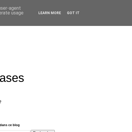
 user-agent
nerate usage
LEARN MORE
GOT IT
rases
e
dans ce blog