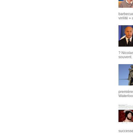
barbecue
virilité »
? Nicola
souvent. 
première 
Waterloo,
successeu