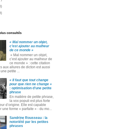
3)
9)
 plus consultés
« Mal nommer un objet,
c’est ajouter au malheur
de ce monde »
« Mal nommer un objet,
c’est ajouter au malheur de
ce monde » : cette citation
 aux allures de dicton est aussi
ne petite ...
« Il faut que tout change
pour que rien ne change »
: optimisation d’une petite
phrase
En matière de petite phrase,
la vox populi est plus forte
eur d’origine. Elle est capable
 une forme « parfaite » ‑ du mo...
Sandrine Rousseau : la
notoriété par les petites
phrases