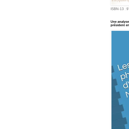
ISBN-13 : 
Une analyse 
président en