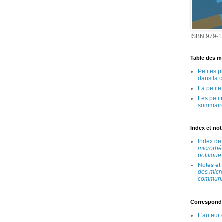
ISBN 979-1
Table des ma
Petites 
dans la 
La petit
Les peti
sommair
Index et no
Index d
microrhé
politique
Notes et
des micr
communic
Correspond
L'auteur