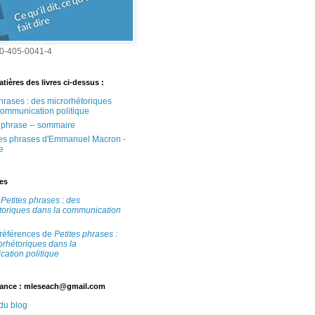
0-405-0041-4
tières des livres ci-dessus :
phrases : des microrhétoriques
communication politique
e phrase -- sommaire
tes phrases d'Emmanuel Macron -
e
tes
e
Petites phrases : des
toriques dans la communication
 références de
Petites phrases :
orhétoriques dans la
ation politique
ance : mleseach@gmail.com
 du blog