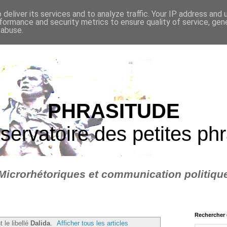
deliver its services and to analyze traffic. Your IP address and
formance and security metrics to ensure quality of service, ge
 abuse.
PHRASITUDE
servatoire des petites ph
Microrhétoriques et communication politiqu
Rechercher 
 le libellé
Dalida
.
Afficher tous les articles