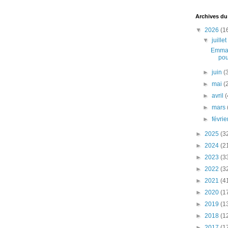
Archives du
▼
2026
(1
▼
juille
Emman
pou
►
juin
(
►
mai
(
►
avril
(
►
mars
►
févri
►
2025
(3
►
2024
(2
►
2023
(3
►
2022
(3
►
2021
(4
►
2020
(1
►
2019
(1
►
2018
(1
►
2017
(1