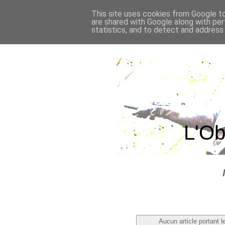
This site uses cookies from Google to 
are shared with Google along with per
statistics, and to detect and address
L'Ob
Aucun article portant le