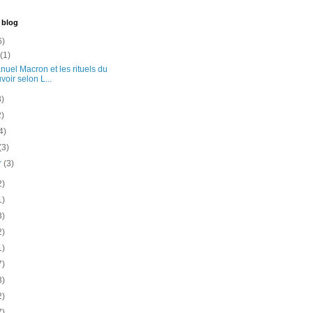
 blog
6)
t
(1)
uel Macron et les rituels du
voir selon L...
3)
2)
4)
(3)
er
(3)
2)
1)
3)
2)
1)
7)
3)
2)
7)