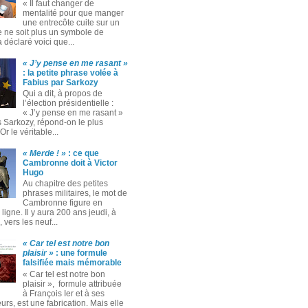
« Il faut changer de
mentalité pour que manger
une entrecôte cuite sur un
 ne soit plus un symbole de
 a déclaré voici que...
« J’y pense en me rasant »
: la petite phrase volée à
Fabius par Sarkozy
Qui a dit, à propos de
l’élection présidentielle :
« J’y pense en me rasant »
s Sarkozy, répond-on le plus
Or le véritable...
« Merde ! »
: ce que
Cambronne doit à Victor
Hugo
Au chapitre des petites
phrases militaires, le mot de
Cambronne figure en
ligne. Il y aura 200 ans jeudi, à
 vers les neuf...
« Car tel est notre bon
plaisir »
: une formule
falsifiée mais mémorable
« Car tel est notre bon
plaisir », formule attribuée
à François Ier et à ses
rs, est une fabrication. Mais elle