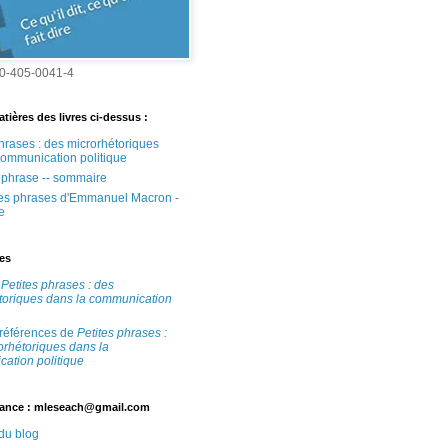
0-405-0041-4
tières des livres ci-dessus :
phrases : des microrhétoriques
communication politique
e phrase -- sommaire
tes phrases d'Emmanuel Macron -
e
tes
e
Petites phrases : des
toriques dans la communication
 références de
Petites phrases :
orhétoriques dans la
ation politique
ance : mleseach@gmail.com
 du blog