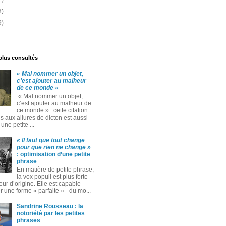
3)
9)
 plus consultés
« Mal nommer un objet,
c’est ajouter au malheur
de ce monde »
« Mal nommer un objet,
c’est ajouter au malheur de
ce monde » : cette citation
 aux allures de dicton est aussi
ne petite ...
« Il faut que tout change
pour que rien ne change »
: optimisation d’une petite
phrase
En matière de petite phrase,
la vox populi est plus forte
eur d’origine. Elle est capable
 une forme « parfaite » ‑ du mo...
Sandrine Rousseau : la
notoriété par les petites
phrases