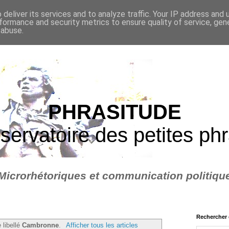
deliver its services and to analyze traffic. Your IP address and
formance and security metrics to ensure quality of service, ge
 abuse.
PHRASITUDE
servatoire des petites ph
Microrhétoriques et communication politiqu
Rechercher 
 libellé
Cambronne
.
Afficher tous les articles