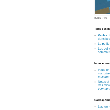
ISBN 979-1
Table des ma
Petites 
dans la 
La petit
Les peti
sommair
Index et no
Index d
microrhé
politique
Notes et
des micr
communic
Correspond
L'auteur