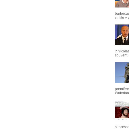
barbecue
virilité »
? Nicola
souvent. 
première 
Waterloo,
successeu