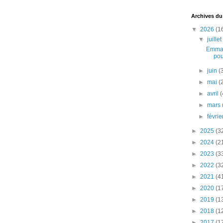
Archives du
▼
2026
(1
▼
juille
Emman
pou
►
juin
(
►
mai
(
►
avril
(
►
mars
►
févri
►
2025
(3
►
2024
(2
►
2023
(3
►
2022
(3
►
2021
(4
►
2020
(1
►
2019
(1
►
2018
(1
►
2017
(1