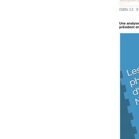
ISBN-13 : 
Une analyse 
président en