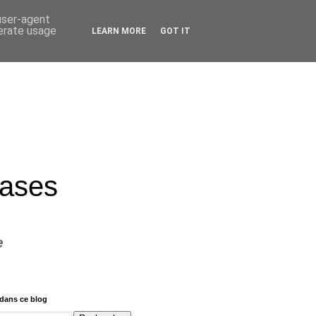
 user-agent
nerate usage
LEARN MORE
GOT IT
rases
e
dans ce blog