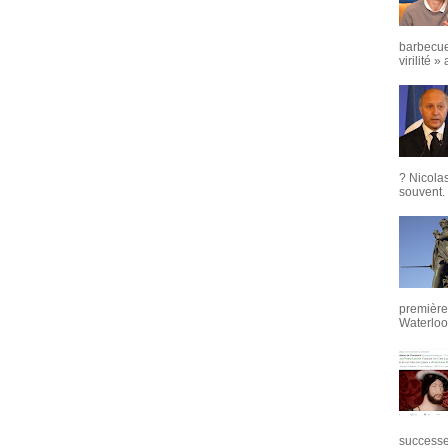
barbecue
virilité »
? Nicola
souvent. 
première 
Waterloo,
successeu