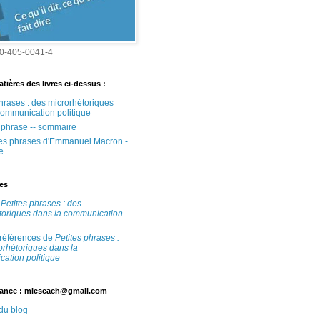
0-405-0041-4
tières des livres ci-dessus :
phrases : des microrhétoriques
communication politique
e phrase -- sommaire
tes phrases d'Emmanuel Macron -
e
tes
e
Petites phrases : des
toriques dans la communication
 références de
Petites phrases :
orhétoriques dans la
ation politique
ance : mleseach@gmail.com
 du blog