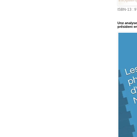
ISBN-13 : 
Une analyse 
président en