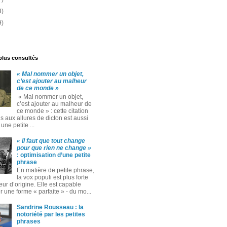
3)
9)
 plus consultés
« Mal nommer un objet,
c’est ajouter au malheur
de ce monde »
« Mal nommer un objet,
c’est ajouter au malheur de
ce monde » : cette citation
 aux allures de dicton est aussi
ne petite ...
« Il faut que tout change
pour que rien ne change »
: optimisation d’une petite
phrase
En matière de petite phrase,
la vox populi est plus forte
eur d’origine. Elle est capable
 une forme « parfaite » ‑ du mo...
Sandrine Rousseau : la
notoriété par les petites
phrases