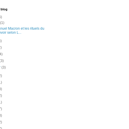
 blog
6)
t
(1)
uel Macron et les rituels du
voir selon L...
3)
2)
4)
(3)
er
(3)
2)
1)
3)
2)
1)
7)
3)
2)
7)