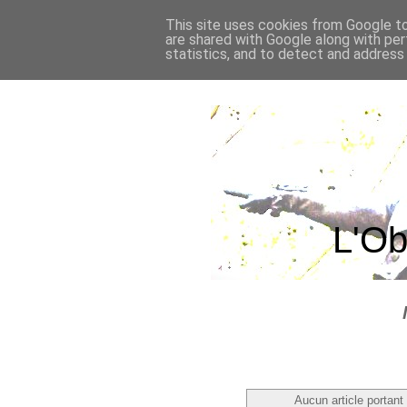
This site uses cookies from Google to 
are shared with Google along with per
statistics, and to detect and address
L'Ob
Aucun article portant 