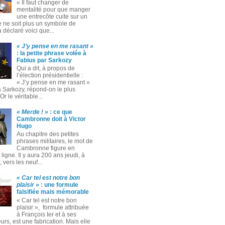
« Il faut changer de
mentalité pour que manger
une entrecôte cuite sur un
 ne soit plus un symbole de
 a déclaré voici que...
« J’y pense en me rasant »
: la petite phrase volée à
Fabius par Sarkozy
Qui a dit, à propos de
l’élection présidentielle :
« J’y pense en me rasant »
s Sarkozy, répond-on le plus
Or le véritable...
« Merde ! »
: ce que
Cambronne doit à Victor
Hugo
Au chapitre des petites
phrases militaires, le mot de
Cambronne figure en
ligne. Il y aura 200 ans jeudi, à
 vers les neuf...
« Car tel est notre bon
plaisir »
: une formule
falsifiée mais mémorable
« Car tel est notre bon
plaisir », formule attribuée
à François Ier et à ses
rs, est une fabrication. Mais elle