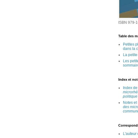
ISBN 979-1
Table des ma
Petites 
dans la 
La petit
Les peti
sommair
Index et no
Index d
microrhé
politique
Notes et
des micr
communic
Correspond
L'auteur