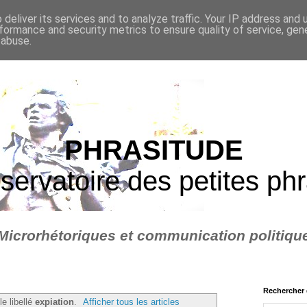
deliver its services and to analyze traffic. Your IP address and
formance and security metrics to ensure quality of service, ge
 abuse.
PHRASITUDE
servatoire des petites ph
Microrhétoriques et communication politiqu
Rechercher 
le libellé
expiation
.
Afficher tous les articles