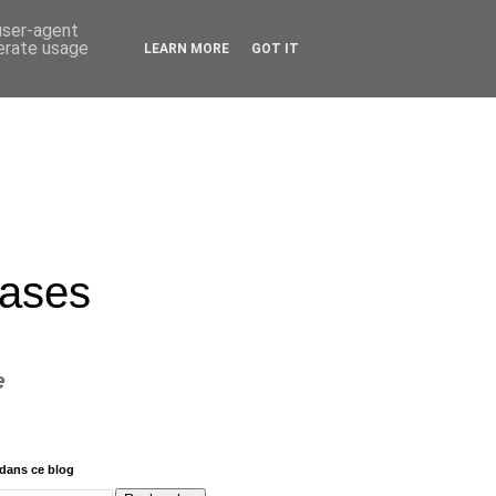
 user-agent
nerate usage
LEARN MORE
GOT IT
rases
e
dans ce blog