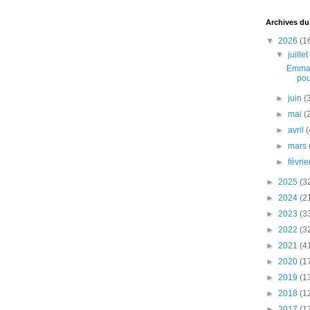
Archives du
▼
2026
(1
▼
juille
Emman
pou
►
juin
(
►
mai
(
►
avril
(
►
mars
►
févri
►
2025
(3
►
2024
(2
►
2023
(3
►
2022
(3
►
2021
(4
►
2020
(1
►
2019
(1
►
2018
(1
►
2017
(1