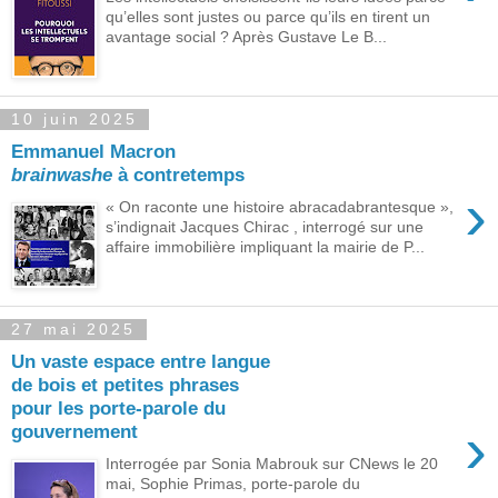
qu’elles sont justes ou parce qu’ils en tirent un
avantage social ? Après Gustave Le B...
10 juin 2025
Emmanuel Macron
brainwashe
à contretemps
›
« On raconte une histoire abracadabrantesque »,
s’indignait Jacques Chirac , interrogé sur une
affaire immobilière impliquant la mairie de P...
27 mai 2025
Un vaste espace entre langue
de bois et petites phrases
pour les porte-parole du
›
gouvernement
Interrogée par Sonia Mabrouk sur CNews le 20
mai, Sophie Primas, porte-parole du