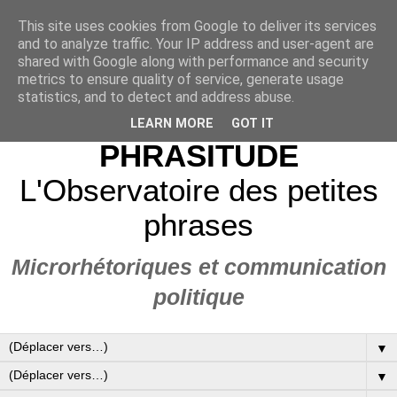
This site uses cookies from Google to deliver its services
and to analyze traffic. Your IP address and user-agent are
shared with Google along with performance and security
metrics to ensure quality of service, generate usage
statistics, and to detect and address abuse.
LEARN MORE
GOT IT
PHRASITUDE
L'Observatoire des petites
phrases
Microrhétoriques et communication
politique
▼
▼