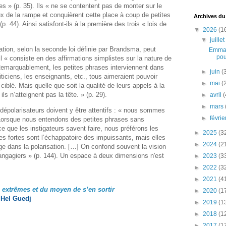
 » (p. 35). Ils « ne se contentent pas de monter sur le
x de la rampe et conquièrent cette place à coup de petites
Archives du
 44). Ainsi satisfont-ils à la première des trois « lois de
▼
2026
(1
▼
juille
sation, selon la seconde loi définie par Brandsma, peut
Emman
pou
 il « consiste en des affirmations simplistes sur la nature de
 Remarquablement, les petites phrases interviennent dans
►
juin
(
iticiens, les enseignants, etc., tous aimeraient pouvoir
►
mai
(
 ciblé. Mais quelle que soit la qualité de leurs appels à la
ils n’atteignent pas la tête. » (p. 29).
►
avril
(
►
mars
s dépolarisateurs doivent y être attentifs : « nous sommes
►
févri
 Lorsque nous entendons des petites phrases sans
 que les instigateurs savent faire, nous préférons les
►
2025
(3
les fortes sont l’échappatoire des impuissants, mais elles
►
2024
(2
e dans la polarisation. […] On confond souvent la vision
angagiers » (p. 144). Un espace à deux dimensions n'est
►
2023
(3
►
2022
(3
►
2021
(4
s extrêmes et du moyen de s’en sortir
►
2020
(1
 Hel Guedj
►
2019
(1
►
2018
(1
►
2017
(1