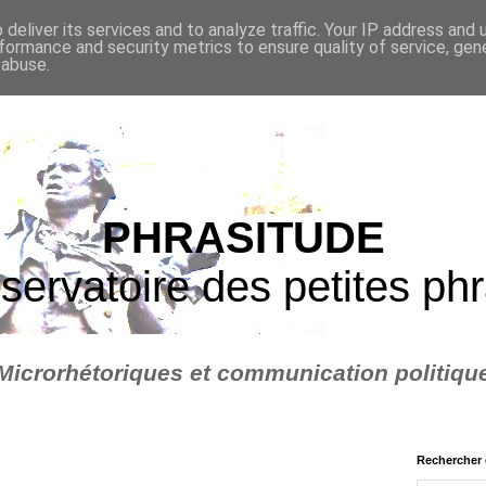
deliver its services and to analyze traffic. Your IP address and
formance and security metrics to ensure quality of service, ge
 abuse.
PHRASITUDE
servatoire des petites ph
Microrhétoriques et communication politiqu
Rechercher 