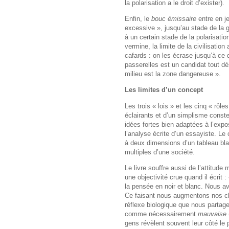
la polarisation a le droit d’exister).
Enfin, le
bouc émissaire
entre en j
excessive », jusqu’au stade de la gu
à un certain stade de la polarisat
vermine, la limite de la civilisatio
cafards : on les écrase jusqu’à ce 
passerelles est un candidat tout d
milieu est la zone dangereuse ».
Les limites d’un concept
Les trois « lois » et les cinq « rôles
éclairants et d’un simplisme constern
idées fortes bien adaptées à l’expo
l’analyse écrite d’un essayiste. Le
à deux dimensions d’un tableau blan
multiples d’une société.
Le livre souffre aussi de l’attitude 
une objectivité crue quand il écrit
la pensée en noir et blanc. Nous avo
Ce faisant nous augmentons nos ch
réflexe biologique que nous partage
comme nécessairement
mauvaise
gens révèlent souvent leur côté le p