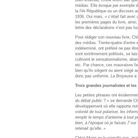
médias. Elle évoque par exemple 
la IVe République ou un discours a
1936. Oui mais,
« c’était fait avec
les premières pages du livre, ainsi,
lettre des déclarations n’est pas to
Pour rédiger son nouveau livre, Chl
des médias. Trente-quatre d’entre
indéterminé, ont préféré ne pas êtr
sont extrêmement politisés, se l
cultivent le sensationnalisme, aba
etc. Par chance, ces mauvaises faç
bien qu’ils siègent ou aient siégé 
donc pas uniforme.
La Broyeuse
a 
Trois grandes journalistes et les
Les petites phrases ont évidemment
du débat public ? »
se demande Chlo
développement où elle rapporte not
volonté de tout polariser, les infor
remplir le temps d’antenne à tout p
bien, à l’époque où je faisais 7 sur
retenait qu’elle. »
Chloé Morin ne le rappelle pas, ma