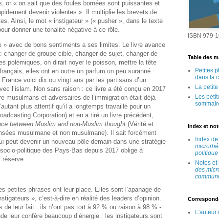
les, or « on sait que des foules bornées sont puissantes et
pidement devenir violentes ». Il multiplie les brevets de
s. Ainsi, le mot « instigateur » (« pusher », dans le texte
our donner une tonalité négative à ce rôle.
ISBN 979-1
ue » avec de bons sentiments a ses limites. Le livre avance
 : changer de groupe cible, changer de sujet, changer de
Table des ma
 polémiques, on dirait noyer le poisson, mettre la tête
Petites 
 français, elles ont en outre un parfum un peu suranné :
dans la 
France voici dix ou vingt ans par les partisans d’un
La petit
c l’islam. Non sans raison : ce livre a été conçu en 2017
Les peti
re musulmans et adversaires de l’immigration était déjà
sommair
utant plus attentif qu’il a longtemps travaillé pour un
casting Corporation) et en a tiré un livre précédent,
ence between Muslim and non-Muslim thought
(Vérité et
Index et no
pensées musulmane et non musulmane). Il sait forcément
Index d
ui peut devenir un nouveau pôle demain dans une stratégie
microrhé
socio-politique des Pays-Bas depuis 2017 oblige à
politique
 réserve.
Notes et
des micr
communic
es petites phrases ont leur place. Elles sont l’apanage de
tigateurs », c’est-à-dire en réalité des leaders d’opinion.
Correspond
s de leur fait : ils n’ont pas tort à 92 % ou raison à 98 % ‑
L'auteur
ude leur confère beaucoup d’énergie : les instigateurs sont