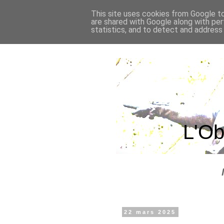
This site uses cookies from Google to 
are shared with Google along with per
statistics, and to detect and address
L'Ob
22 mars 2025