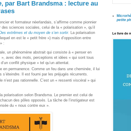
e
, par Bart Brandsma : lecture au
hrases
Microrhé
petite p
ncier et formateur néerlandais, s’affirme comme pionnier
r des sciences sociales, celui de la « polarisation », qu’il
 Des extrêmes et du moyen de s’en sortir
. La polarisation
Le livre de 
equel en est le « petit frère ») mais d’opposition entre
» :
ale, un phénomène abstrait qui consiste à « penser en
 », avec des mots, perceptions et idées « qui sont tous
 d’un conflit physique » tel qu’un attentat.
tée en permanence. Comme un feu dans une cheminée, il lui
 s’éteindre. Il est fourni par les préjugés récurrents.
le n’est pas rationnelle. C’est un « ressenti viscéral » qui
la polarisation selon Brandsma. Le premier est celui de
r chacun des pôles opposés. La tâche de l’instigateur est
pensée du « nous contre eux ».