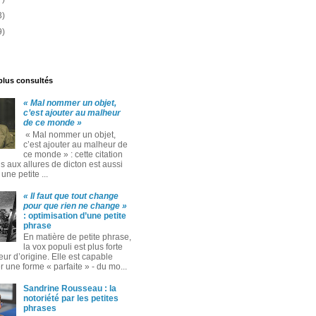
3)
9)
 plus consultés
« Mal nommer un objet,
c’est ajouter au malheur
de ce monde »
« Mal nommer un objet,
c’est ajouter au malheur de
ce monde » : cette citation
 aux allures de dicton est aussi
ne petite ...
« Il faut que tout change
pour que rien ne change »
: optimisation d’une petite
phrase
En matière de petite phrase,
la vox populi est plus forte
eur d’origine. Elle est capable
 une forme « parfaite » ‑ du mo...
Sandrine Rousseau : la
notoriété par les petites
phrases