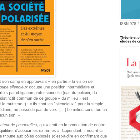
ISBN 978-2
Théorie et p
études de ca
it son camp en approuvant « en partie » la vision de
roupe silencieux
occupe une position intermédiaire et
rfois par obligation professionnelle (cas du policier, du
t distinctif commun de ce groupe « du milieu » est
t le mutisme !) : « ils sont les "silencieux " pour la simple
médiane, ne possède pas de voix. […] Le milieu constitue un
aucun son. »
cteur de passerelles
, qui « croit en la production de contre-
équilibre, d’adoucir les extrêmes ». Cependant, il nourrit la
une tribune aux pôles opposés (c’est-à-dire en confirmant que