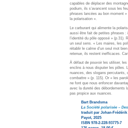
capables de déplacer des montagnes
podium, ils s’avancent sous les feu
phrases lancées au bon moment » (p.
la polarisation ».
Le carburant qui alimente la polari
aussi être fait de petites phrases :
l’identité du pôle opposé » (p.31).
un seul sens. « Les maires, les pol
rétablir le calme d’un seul mot bien
retenue, ils restent inefficaces. Car 
À défaut de pouvoir les utiliser, le
enclins à nous disputer les pôles.
nuances, des slogans percutants, ce
combattre » (p. 115). Or « les paro
ne font que nous enfoncer davantag
avec la dureté des débordements l
pas propice aux nuances.
Bart Brandsma
L
a Société polarisée – De
traduit par Johan-Frédérik
Payot, 2025
ISBN 978-2-228-93775-7
176 pages, 18,00 €