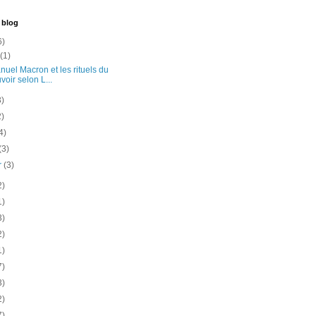
 blog
6)
t
(1)
uel Macron et les rituels du
voir selon L...
3)
2)
4)
(3)
er
(3)
2)
1)
3)
2)
1)
7)
3)
2)
7)