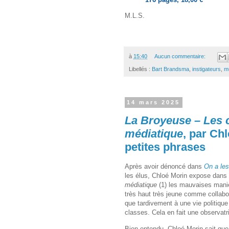
M.L.S.
à
15:40
Aucun commentaire:
Libellés :
Bart Brandsma
,
instigateurs
,
m
14 mars 2025
La Broyeuse – Les 
médiatique
, par Chl
petites phrases
Après avoir dénoncé dans
On a les
les élus, Chloé Morin expose dans
médiatique
(1) les mauvaises mani
très haut très jeune comme collabor
que tardivement à une vie politique 
classes. Cela en fait une observatr
Bien entendu, Chloé Morin sait que 