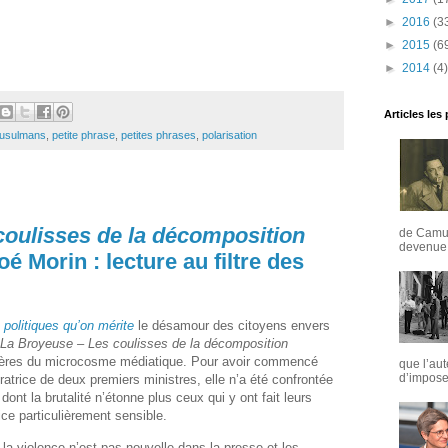
►
2016
(3
►
2015
(6
►
2014
(4)
Articles les
usulmans
,
petite phrase
,
petites phrases
,
polarisation
coulisses de la décomposition
de Camus
devenue u
oé Morin : lecture au filtre des
 politiques qu’on mérite
le désamour des citoyens envers
La Broyeuse – Les coulisses de la décomposition
ères du microcosme médiatique. Pour avoir commencé
que l’aut
d’imposer
atrice de deux premiers ministres, elle n’a été confrontée
dont la brutalité n’étonne plus ceux qui y ont fait leurs
ice particulièrement sensible.
la violence n’est pas nouvelle dans la presse et les