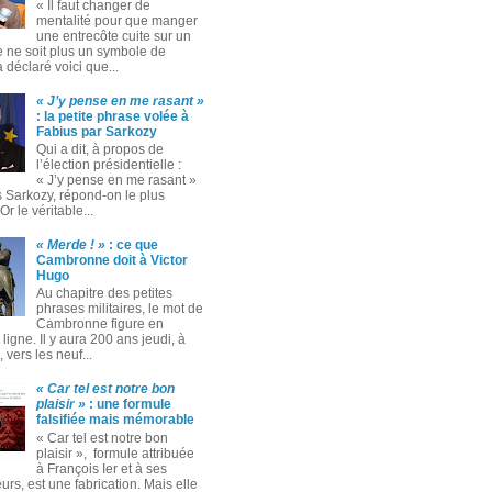
« Il faut changer de
mentalité pour que manger
une entrecôte cuite sur un
 ne soit plus un symbole de
 a déclaré voici que...
« J’y pense en me rasant »
: la petite phrase volée à
Fabius par Sarkozy
Qui a dit, à propos de
l’élection présidentielle :
« J’y pense en me rasant »
s Sarkozy, répond-on le plus
Or le véritable...
« Merde ! »
: ce que
Cambronne doit à Victor
Hugo
Au chapitre des petites
phrases militaires, le mot de
Cambronne figure en
ligne. Il y aura 200 ans jeudi, à
 vers les neuf...
« Car tel est notre bon
plaisir »
: une formule
falsifiée mais mémorable
« Car tel est notre bon
plaisir », formule attribuée
à François Ier et à ses
rs, est une fabrication. Mais elle