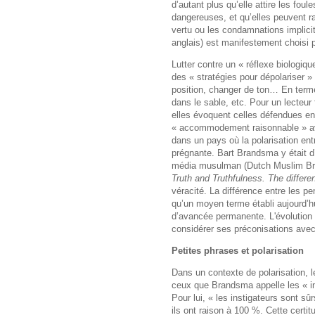
d’autant plus qu’elle attire les fou
dangereuses, et qu’elles peuvent ra
vertu ou les condamnations implicite
anglais) est manifestement choisi p
Lutter contre un « réflexe biologiq
des « stratégies pour dépolariser »
position, changer de ton… En termes
dans le sable, etc. Pour un lecteur
elles évoquent celles défendues en 
« accommodement raisonnable » ave
dans un pays où la polarisation ent
prégnante. Bart Brandsma y était d’a
média musulman (Dutch Muslim Broad
Truth and Truthfulness.
The differ
véracité.
La différence entre les 
qu’un moyen terme établi aujourd’h
d’avancée permanente. L'évolution 
considérer ses préconisations avec
Petites phrases et polarisation
Dans un contexte de polarisation, l
ceux que Brandsma appelle les « ins
Pour lui, « les instigateurs sont sûr
ils ont raison à 100 %. Cette certit