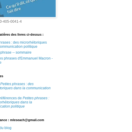
0-405-0041-4
tières des livres ci-dessus :
phrases : des microrhétoriques
communication politique
e phrase -- sommaire
tes phrases d'Emmanuel Macron -
e
tes
e
Petites phrases : des
toriques dans la communication
 références de
Petites phrases :
orhétoriques dans la
ation politique
ance : mleseach@gmail.com
 du blog