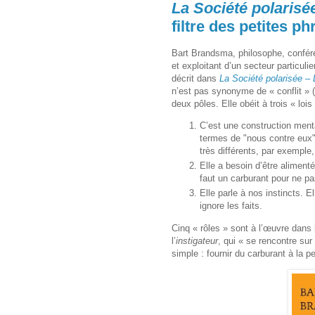
La Société polarisé
filtre des petites p
Bart Brandsma, philosophe, confére
et exploitant d’un secteur particulie
décrit dans
La Société polarisée –
n’est pas synonyme de « conflit » (l
deux pôles. Elle obéit à trois « lois 
C’est une construction ment
termes de "nous contre eux"
très différents, par exemple,
Elle a besoin d’être alimen
faut un carburant pour ne pas
Elle parle à nos instincts. El
ignore les faits.
Cinq « rôles » sont à l’œuvre dans 
l’
instigateur
, qui « se rencontre su
simple : fournir du carburant à la 