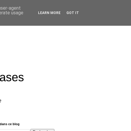
 user-agent
nerate usage
LEARN MORE
GOT IT
rases
e
dans ce blog