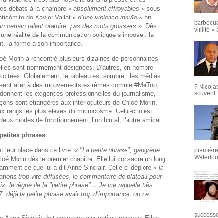
des débats à la chambre
« absolument effroyables »
sous
ntisémite de Xavier Vallat
« d’une violence inouïe »
en
barbecue
 un certain talent oratoire, pas des mots grossiers »
. Dès
virilité »
 une réalité de la communication politique s’impose : la
ut, la forme a son importance.
oé Morin a rencontré plusieurs dizaines de personnalités
 elles sont nommément désignées. D’autres, en nombre
e citées. Globalement, le tableau est sombre : les médias
aissent aller à des mouvements extrêmes comme #MeToo,
? Nicola
ndonnent les exigences professionnelles du journalisme,
souvent. 
ons sont étrangères aux interlocuteurs de Chloé Morin,
aux rangs les plus élevés du microcosme. Celui-ci n’est
deux modes de fonctionnement, l’un brutal, l’autre amical.
 petites phrases
 leur place dans ce livre.
« "La petite phrase", gangrène
première 
Waterloo,
é Morin dès le premier chapitre. Elle lui consacre un long
amment ce que lui a dit Anne Sinclair. Celle-ci déplore
« la
mations trop vite diffusées, le commentaire de plateau pour
rix, le règne de la "petite phrase"… Je me rappelle très
 7, déjà la petite phrase avait trop d’importance, on ne
successeu
is Anne Sinclair doit beaucoup aux petites phrases. Elles