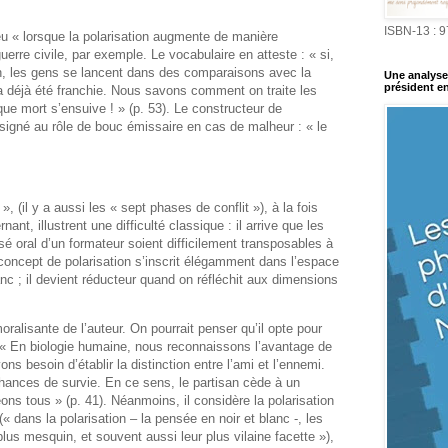
ISBN-13 : 
eu « lorsque la polarisation augmente de manière
erre civile, par exemple. Le vocabulaire en atteste : « si,
ion, les gens se lancent dans des comparaisons avec la
Une analyse 
président en
n a déjà été franchie. Nous savons comment on traite les
que mort s’ensuive ! » (p. 53). Le constructeur de
ésigné au rôle de bouc émissaire en cas de malheur : « le
 », (il y a aussi les « sept phases de conflit »), à la fois
ant, illustrent une difficulté classique : il arrive que les
sé oral d’un formateur soient difficilement transposables à
 concept de polarisation s’inscrit élégamment dans l’espace
c ; il devient réducteur quand on réfléchit aux dimensions
moralisante de l’auteur. On pourrait penser qu’il opte pour
 : « En biologie humaine, nous reconnaissons l’avantage de
ns besoin d’établir la distinction entre l’ami et l’ennemi.
ances de survie. En ce sens, le partisan cède à un
ons tous » (p. 41). Néanmoins, il considère la polarisation
(« dans la polarisation – la pensée en noir et blanc ‑, les
lus mesquin, et souvent aussi leur plus vilaine facette »),