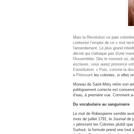
Mais la Révolution se paie volonti
contester l’emploi de ce « mot tech
l'amendement. Le plus grand intérê
décret qui n'attaque pas d'une maniè
l'Assemblée. Dès le moment où, da
esclaves
, vous aurez prononcé vot
Constitution. » Puis, comme la disc
«
Périssent
les colonies, si elles n
Moreau de Saint-Méry retire son am
politiquement correcte est conserv
d’eau, à première vue. Comment a-t-
Du vocabulaire au sanguinaire
Le mot de Robespierre semble avoir
mois de juillet 1791, le
Journal de p
« périssent les Colonies plutôt que
Surtout, la formule prend une tout a