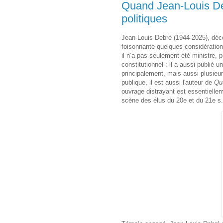
Quand Jean-Louis Deb
politiques
Jean-Louis Debré (1944-2025), décé
foisonnante quelques considérations
il n’a pas seulement été ministre, 
constitutionnel : il a aussi publié 
principalement, mais aussi plusieur
publique, il est aussi l'auteur de
Qua
ouvrage distrayant est essentielle
scène des élus du 20
e
et du 21
e
s.