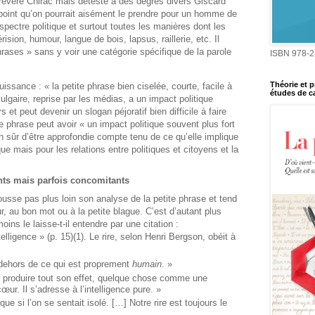
évère Chirac mais déteste à des degrés divers Giscard
 point qu’on pourrait aisément le prendre pour un homme de
spectre politique et surtout toutes les manières dont les
érision, humour, langue de bois, lapsus, raillerie, etc. Il
rases » sans y voir une catégorie spécifique de la parole
ISBN 978-2
Théorie et p
puissance : « la petite phrase bien ciselée, courte, facile à
études de ca
vulgaire, reprise par les médias, a un impact politique
 et peut devenir un slogan péjoratif bien difficile à faire
ite phrase peut avoir « un impact politique souvent plus fort
en sûr d’être approfondie compte tenu de ce qu’elle implique
e mais pour les relations entre politiques et citoyens et la
ents mais parfois concomitants
sse pas plus loin son analyse de la petite phrase et tend
our, au bon mot ou à la petite blague. C’est d’autant plus
oins le laisse-t-il entendre par une citation :
elligence » (p. 15)(1). Le rire, selon Henri Bergson, obéit à
 dehors de ce qui est proprement
humain
. »
 produire tout son effet, quelque chose comme une
r. Il s’adresse à l’intelligence pure. »
ue si l’on se sentait isolé. […] Notre rire est toujours le