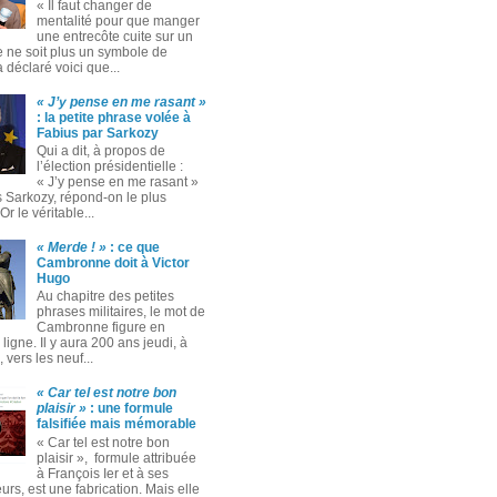
« Il faut changer de
mentalité pour que manger
une entrecôte cuite sur un
 ne soit plus un symbole de
 a déclaré voici que...
« J’y pense en me rasant »
: la petite phrase volée à
Fabius par Sarkozy
Qui a dit, à propos de
l’élection présidentielle :
« J’y pense en me rasant »
s Sarkozy, répond-on le plus
Or le véritable...
« Merde ! »
: ce que
Cambronne doit à Victor
Hugo
Au chapitre des petites
phrases militaires, le mot de
Cambronne figure en
ligne. Il y aura 200 ans jeudi, à
 vers les neuf...
« Car tel est notre bon
plaisir »
: une formule
falsifiée mais mémorable
« Car tel est notre bon
plaisir », formule attribuée
à François Ier et à ses
rs, est une fabrication. Mais elle