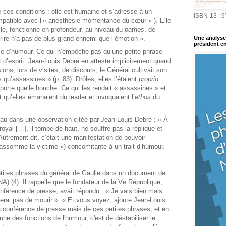
 ces conditions : elle est humaine et s’adresse à un
ISBN-13 : 
mpatible avec l’« anesthésie momentanée du cœur » ). Elle
Elle, fonctionne en profondeur, au niveau du
pathos
, de
Une analyse 
 rire n’a pas de plus grand ennemi que l’émotion ».
président en
me d’humour. Ce qui n’empêche pas qu’une petite phrase
t d’esprit. Jean-Louis Debré en atteste implicitement quand
ons, lors de visites, de discours, le Général cultivait son
 qu’assassines » (p. 83). Drôles, elles l’étaient
proprio
mporte quelle bouche. Ce qui les rendait « assassines » et
t qu’elles émanaient du leader et invoquaient l’
ethos
du
au dans une observation citée par Jean-Louis Debré : « À
royal […], il tombe de haut, ne souffre pas la réplique et
Autrement dit, c’était une manifestation de pouvoir
 assomme la victime ») concomitante à un trait d’humour.
etites phrases du général de Gaulle dans un document de
INA) (4). Il rappelle que le fondateur de la V
République,
e
onférence de presse, avait répondu : « Je vais bien mais
erai pas de mourir ». « Et vous voyez, ajoute Jean-Louis
a conférence de presse mais de ces petites phrases, et en
une des fonctions de l'humour, c'est de déstabiliser le