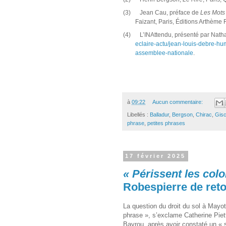
(3)
Jean Cau, préface de
Les Mots
Faizant, Paris, Éditions Arthème 
(4)
L’INAttendu, présenté par
Natha
eclaire-actu/jean-louis-debre-hum
assemblee-nationale
.
à
09:22
Aucun commentaire:
Libellés :
Balladur
,
Bergson
,
Chirac
,
Gisc
phrase
,
petites phrases
17 février 2025
« Périssent les colo
Robespierre de reto
La question du droit du sol à Mayot
phrase », s’exclame Catherine Pie
Bayrou, après avoir constaté un « s