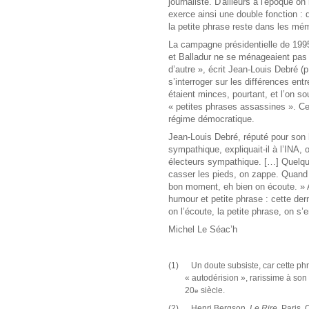
journaliste. D'ailleurs à l'époque o
exerce ainsi une double fonction : d
la petite phrase reste dans les mé
La campagne présidentielle de 1995
et Balladur ne se ménageaient pas 
d’autre », écrit Jean-Louis Debré (p
s’interroger sur les différences e
étaient minces, pourtant, et l’on s
« petites phrases assassines ». Ce q
régime démocratique.
Jean-Louis Debré, réputé pour son h
sympathique, expliquait-il à l’INA, o
électeurs sympathique. […] Quelqu'
casser les pieds, on zappe. Quand 
bon moment, eh bien on écoute. » Af
humour et petite phrase : cette der
on l’écoute, la petite phrase, on s’
Michel Le Séac’h
(1)
Un doute subsiste, car cette p
« autodérision », rarissime à so
20
siècle.
e
(2)
Henri Bergson,
Le Rire
, Paris,