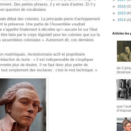
mment. Des petites phrases, il y en aura d’autres. Et il y
►
2016
(3
ure question de vocabulaire.
►
2015
(6
ale débat des colonies. La principale pierre d’achoppement
►
2014
(4)
nt le préserver. Une partie de l’Assemblée voudrait
ée s’apprête finalement à décréter qu’«
aucune loi sur l'état
Articles les
tre faite par le corps législatif pour les colonies que sur la
s assemblées coloniales ».
Autrement dit, ces dernières
 martiniquais, révolutionnaire actif et propriétaire
édaction du texte : « il est indispensable de s'expliquer
rmette plus de doutes. Il ne faut donc plus parler de
de Camus
e tout simplement des esclaves : c'est le mot technique. »
devenue u
que l’aut
d’imposer