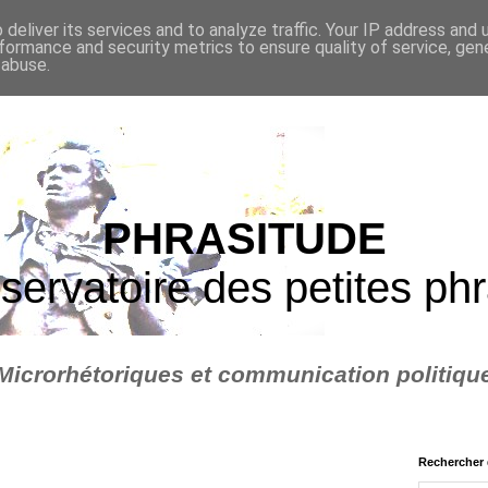
deliver its services and to analyze traffic. Your IP address and
formance and security metrics to ensure quality of service, ge
 abuse.
PHRASITUDE
servatoire des petites ph
Microrhétoriques et communication politiqu
Rechercher 