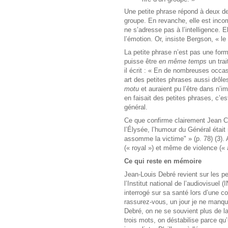
Une petite phrase répond à deux de
groupe. En revanche, elle est inco
ne s’adresse pas à l’intelligence. 
l’émotion. Or, insiste Bergson, « le
La petite phrase n’est pas une for
puisse être
en même temps
un trai
il écrit : « En de nombreuses occasi
art des petites phrases aussi drôles
motu
et auraient pu l’être dans n’i
en faisait des petites phrases, c’es
général.
Ce que confirme clairement Jean C
l’Élysée, l’humour du Général était 
assomme la victime" » (p. 78) (3). 
(« royal ») et même de violence («
Ce qui reste en mémoire
Jean-Louis Debré revient sur les p
l’Institut national de l’audiovisuel (
interrogé sur sa santé lors d’une c
rassurez-vous, un jour je ne manqu
Debré, on ne se souvient plus de l
trois mots, on déstabilise parce qu’