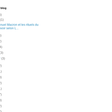
 blog
6)
t
(1)
uel Macron et les rituels du
voir selon L...
3)
2)
4)
(3)
er
(3)
2)
1)
3)
2)
1)
7)
3)
2)
7)