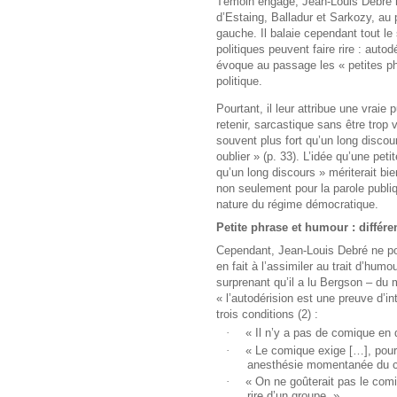
Témoin engagé, Jean-Louis Debré r
d’Estaing, Balladur et Sarkozy, au
gauche. Il balaie cependant tout le 
politiques peuvent faire rire : autod
évoque au passage les « petites ph
politique.
Pourtant, il leur attribue une vraie 
retenir, sarcastique sans être trop 
souvent plus fort qu’un long discours
oublier » (p. 33). L’idée qu’une pet
qu’un long discours » mériterait bi
non seulement pour la parole publiqu
nature du régime démocratique.
Petite phrase et humour : différ
Cependant, Jean-Louis Debré ne pou
en fait à l’assimiler au trait d’hum
surprenant qu’il a lu Bergson – du m
« l’autodérision est une preuve d’int
trois conditions (2) :
·
« Il n’y a pas de comique en
·
« Le comique exige […], pour
anesthésie momentanée du cœu
·
« On ne goûterait pas le comiq
rire d’un groupe. »