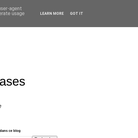
 user-agent
nerate usage
LEARN MORE
GOT IT
rases
e
dans ce blog