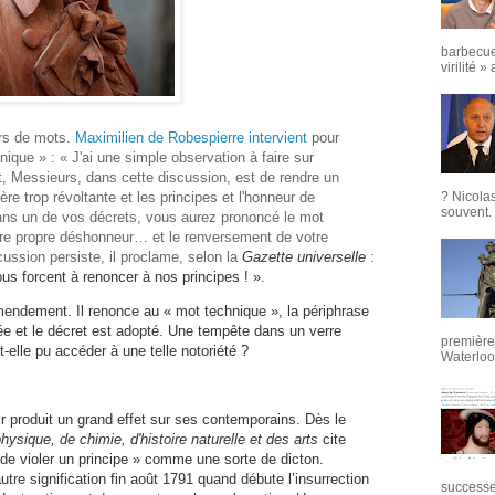
barbecue
virilité »
ers de mots.
Maximilien de Robespierre intervient
pour
nique » : « J'ai une simple observation à faire sur
t, Messieurs, dans cette discussion, est de rendre un
re trop révoltante et les principes et l'honneur de
? Nicola
souvent. 
ns un de vos décrets, vous aurez prononcé le mot
re propre déshonneur… et le renversement de votre
ussion persiste, il proclame, selon la
Gazette universelle
:
ous forcent à renoncer à nos principes ! ».
endement. Il renonce au « mot technique », la périphrase
ée et le décret est adopté. Une tempête dans un verre
première 
elle pu accéder à une telle notoriété ?
Waterloo,
 produit un grand effet sur ses contemporains. Dès le
hysique, de chimie, d'histoire naturelle et des arts
cite
 de violer un principe » comme une sorte de dicton.
utre signification fin août 1791 quand débute l’insurrection
successeu