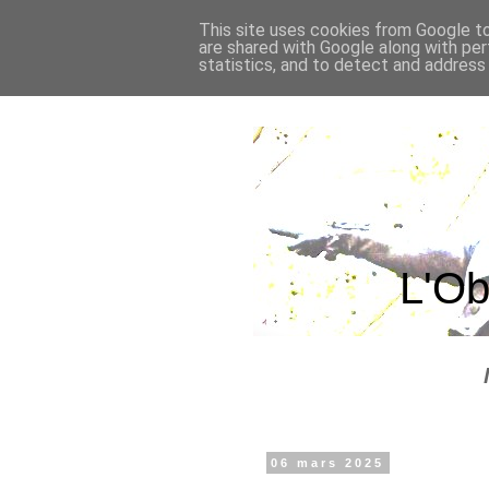
This site uses cookies from Google to 
are shared with Google along with per
statistics, and to detect and address
L'Ob
06 mars 2025