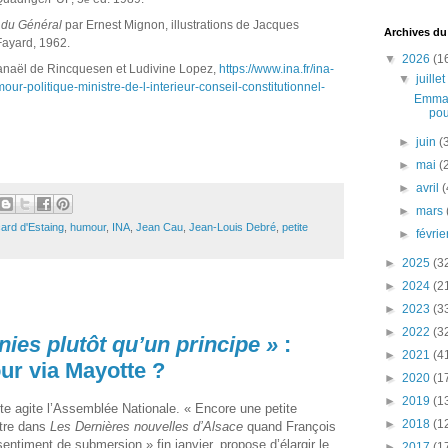
 du Général
par Ernest Mignon, illustrations de Jacques
Archives du
Fayard, 1962.
▼
2026
(1
naël de Rincquesen et Ludivine Lopez,
https://www.ina.fr/ina-
▼
juille
our-politique-ministre-de-l-interieur-conseil-constitutionnel-
Emman
pou
►
juin
(
►
mai
(
►
avril
(
►
mars
ard d'Estaing
,
humour
,
INA
,
Jean Cau
,
Jean-Louis Debré
,
petite
►
févri
►
2025
(3
►
2024
(2
►
2023
(3
►
2022
(3
nies plutôt qu’un principe »
:
►
2021
(4
ur via Mayotte ?
►
2020
(1
►
2019
(1
te agite l’Assemblée Nationale. « Encore une petite
►
2018
(1
ttre dans
Les Dernières nouvelles d’Alsace
quand François
entiment de submersion » fin janvier, propose d’élargir le
►
2017
(1