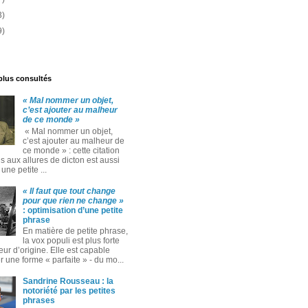
3)
9)
 plus consultés
« Mal nommer un objet,
c’est ajouter au malheur
de ce monde »
« Mal nommer un objet,
c’est ajouter au malheur de
ce monde » : cette citation
 aux allures de dicton est aussi
ne petite ...
« Il faut que tout change
pour que rien ne change »
: optimisation d’une petite
phrase
En matière de petite phrase,
la vox populi est plus forte
eur d’origine. Elle est capable
 une forme « parfaite » ‑ du mo...
Sandrine Rousseau : la
notoriété par les petites
phrases