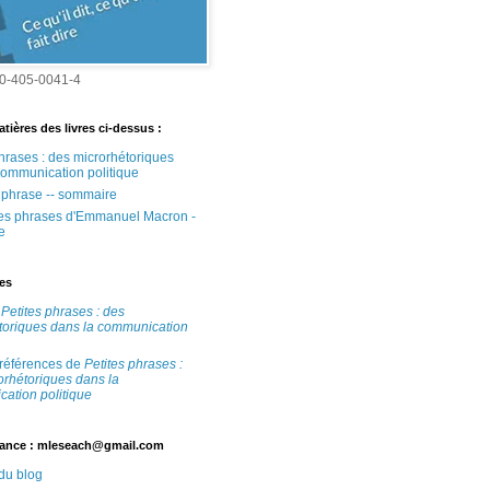
0-405-0041-4
tières des livres ci-dessus :
phrases : des microrhétoriques
communication politique
e phrase -- sommaire
tes phrases d'Emmanuel Macron -
e
tes
e
Petites phrases : des
toriques dans la communication
 références de
Petites phrases :
orhétoriques dans la
ation politique
ance : mleseach@gmail.com
 du blog