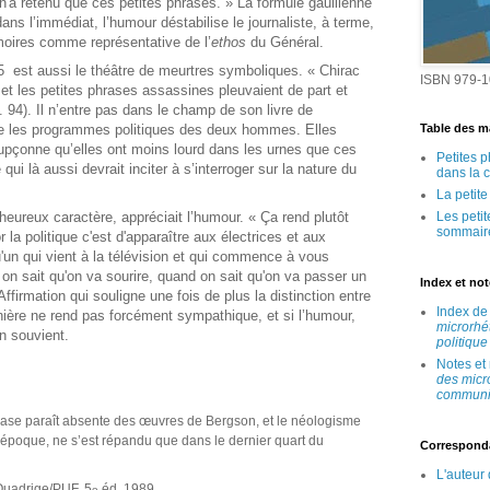
n n'a retenu que ces petites phrases. » La formule gaullienne
ans l’immédiat, l’humour déstabilise le journaliste, à terme,
moires comme représentative de l’
ethos
du Général.
 est aussi le théâtre de meurtres symboliques. « Chirac
ISBN 979-1
et les petites phrases assassines pleuvaient de part et
. 94). Il n’entre pas dans le champ de son livre de
Table des ma
ntre les programmes politiques des deux hommes. Elles
oupçonne qu’elles ont moins lourd dans les urnes que ces
Petites 
ui là aussi devrait inciter à s’interroger sur la nature du
dans la 
La petit
Les peti
eureux caractère, appréciait l’humour. « Ça rend plutôt
sommair
r la politique c'est d'apparaître aux électrices et aux
un qui vient à la télévision et qui commence à vous
on sait qu'on va sourire, quand on sait qu'on va passer un
Index et no
firmation qui souligne une fois de plus la distinction entre
Index d
nière ne rend pas forcément sympathique, et si l’humour,
microrhé
en souvient.
politique
Notes et
des micr
communic
hrase paraît absente des œuvres de Bergson, et le néologisme
n époque, ne s’est répandu que dans le dernier quart du
Correspond
L'auteur
 Quadrige/PUF, 5
éd. 1989.
e