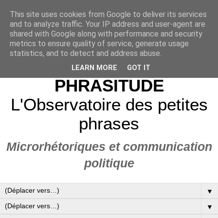
This site uses cookies from Google to deliver its services
and to analyze traffic. Your IP address and user-agent are
shared with Google along with performance and security
metrics to ensure quality of service, generate usage
statistics, and to detect and address abuse.
LEARN MORE
GOT IT
PHRASITUDE
L'Observatoire des petites
phrases
Microrhétoriques et communication
politique
▼
▼