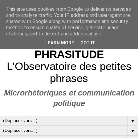
This site uses cookies from Google to deliver its services
and to analyze traffic. Your IP address and user-agent are
shared with Google along with performance and security
metrics to ensure quality of service, generate usage
statistics, and to detect and address abuse.
LEARN MORE
GOT IT
PHRASITUDE
L'Observatoire des petites
phrases
Microrhétoriques et communication
politique
▼
▼