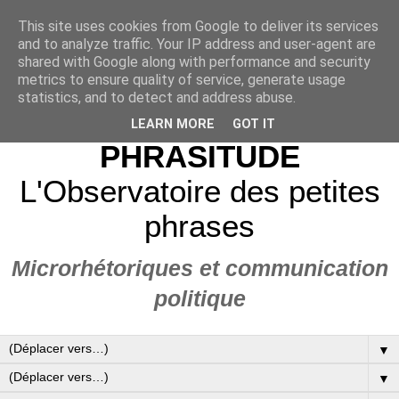
This site uses cookies from Google to deliver its services
and to analyze traffic. Your IP address and user-agent are
shared with Google along with performance and security
metrics to ensure quality of service, generate usage
statistics, and to detect and address abuse.
LEARN MORE
GOT IT
PHRASITUDE
L'Observatoire des petites
phrases
Microrhétoriques et communication
politique
▼
▼