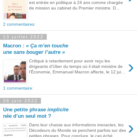
est entrée en politique à 24 ans comme chargée
de mission au cabinet du Premier ministre. D...
2 commentaires:
13 juillet 2022
Macron :
« Ça m’en touche
une sans bouger l’autre »
›
Critiqué à retardement pour avoir reçu les
dirigeants d’Uber du temps où il était ministre de
l’Économie, Emmanuel Macron affecte, le 12 jui...
1 commentaire:
26 juin 2022
Une petite phrase
implicite
née d’un seul mot ?
›
Dans leur chasse aux informations inexactes, les
Décodeurs du Monde se penchent parfois sur des
petites phrases. Pour conclure, le cas éché...