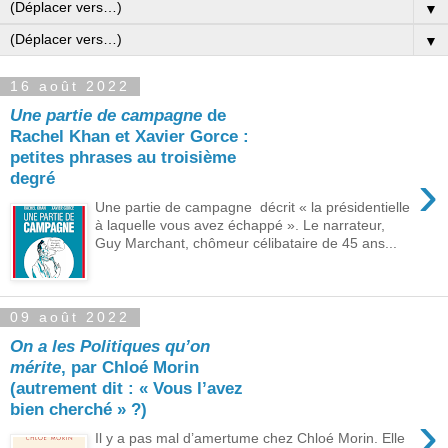
▼
▼
16 août 2022
Une partie de campagne
de
Rachel Khan et Xavier Gorce :
petites phrases au troisième
›
degré
Une partie de campagne décrit « la présidentielle
à laquelle vous avez échappé ». Le narrateur,
Guy Marchant, chômeur célibataire de 45 ans...
09 août 2022
On a les Politiques qu’on
mérite
, par Chloé Morin
(autrement dit : « Vous l’avez
bien cherché » ?)
›
Il y a pas mal d’amertume chez Chloé Morin. Elle