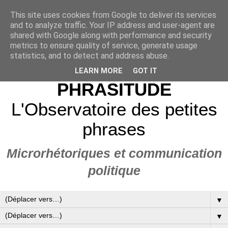
This site uses cookies from Google to deliver its services
and to analyze traffic. Your IP address and user-agent are
shared with Google along with performance and security
metrics to ensure quality of service, generate usage
statistics, and to detect and address abuse.
LEARN MORE
GOT IT
PHRASITUDE
L'Observatoire des petites
phrases
Microrhétoriques et communication
politique
▼
▼