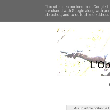
This site uses cookies from Google to 
are shared with Google along with per
statistics, and to detect and address
L'Ob
Aucun article portant le l