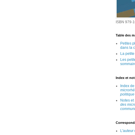
ISBN 979-1
Table des ma
Petites 
dans la 
La petit
Les peti
sommair
Index et no
Index d
microrhé
politique
Notes et
des micr
communic
Correspond
L'auteur