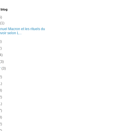
 blog
6)
t
(1)
uel Macron et les rituels du
voir selon L...
3)
2)
4)
(3)
er
(3)
2)
1)
3)
2)
1)
7)
3)
2)
7)