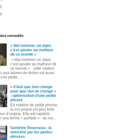
3)
9)
 plus consultés
« Mal nommer un objet,
c’est ajouter au malheur
de ce monde »
« Mal nommer un objet,
c’est ajouter au malheur de
ce monde » : cette citation
 aux allures de dicton est aussi
ne petite ...
« Il faut que tout change
pour que rien ne change »
: optimisation d’une petite
phrase
En matière de petite phrase,
la vox populi est plus forte
eur d’origine. Elle est capable
 une forme « parfaite » ‑ du mo...
Sandrine Rousseau : la
notoriété par les petites
phrases