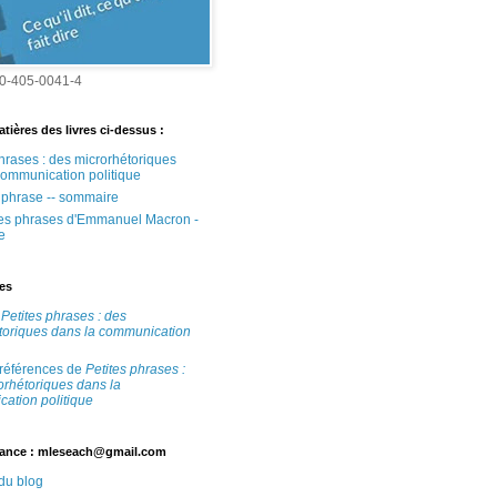
0-405-0041-4
tières des livres ci-dessus :
phrases : des microrhétoriques
communication politique
e phrase -- sommaire
tes phrases d'Emmanuel Macron -
e
tes
e
Petites phrases : des
toriques dans la communication
 références de
Petites phrases :
orhétoriques dans la
ation politique
ance : mleseach@gmail.com
 du blog