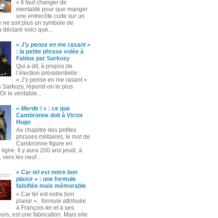
« Il faut changer de
mentalité pour que manger
une entrecôte cuite sur un
 ne soit plus un symbole de
 a déclaré voici que...
« J’y pense en me rasant »
: la petite phrase volée à
Fabius par Sarkozy
Qui a dit, à propos de
l’élection présidentielle :
« J’y pense en me rasant »
s Sarkozy, répond-on le plus
Or le véritable...
« Merde ! »
: ce que
Cambronne doit à Victor
Hugo
Au chapitre des petites
phrases militaires, le mot de
Cambronne figure en
ligne. Il y aura 200 ans jeudi, à
 vers les neuf...
« Car tel est notre bon
plaisir »
: une formule
falsifiée mais mémorable
« Car tel est notre bon
plaisir », formule attribuée
à François Ier et à ses
rs, est une fabrication. Mais elle