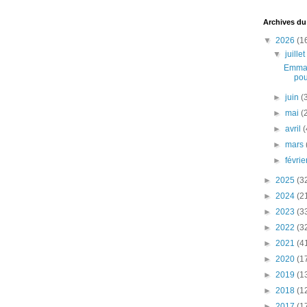
Archives du
▼
2026
(1
▼
juille
Emman
pou
►
juin
(
►
mai
(
►
avril
(
►
mars
►
févri
►
2025
(3
►
2024
(2
►
2023
(3
►
2022
(3
►
2021
(4
►
2020
(1
►
2019
(1
►
2018
(1
►
2017
(1