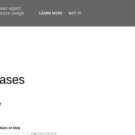
 user-agent
nerate usage
LEARN MORE
GOT IT
rases
e
dans ce blog