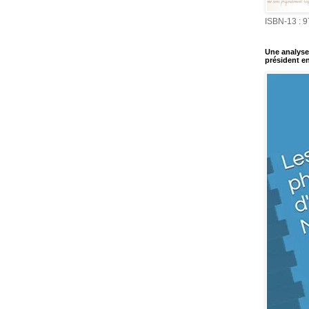
ISBN-13 : 
Une analyse 
président en