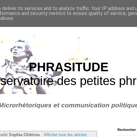
deliver its services and to analyze traffic. Your IP address and
formance and security metrics to ensure quality of service, ge
 abuse.
PHRASITUDE
servatoire des petites ph
Microrhétoriques et communication politiqu
Rechercher 
ibellé
Sophia Chikirou
.
Afficher tous les articles