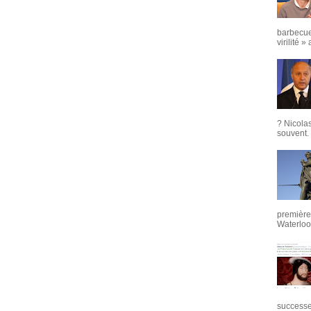
barbecue
virilité »
? Nicola
souvent. 
première 
Waterloo,
successeu