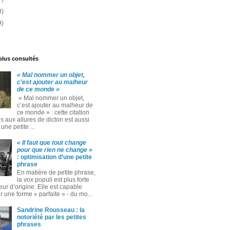
3)
9)
 plus consultés
« Mal nommer un objet,
c’est ajouter au malheur
de ce monde »
« Mal nommer un objet,
c’est ajouter au malheur de
ce monde » : cette citation
 aux allures de dicton est aussi
ne petite ...
« Il faut que tout change
pour que rien ne change »
: optimisation d’une petite
phrase
En matière de petite phrase,
la vox populi est plus forte
eur d’origine. Elle est capable
 une forme « parfaite » ‑ du mo...
Sandrine Rousseau : la
notoriété par les petites
phrases