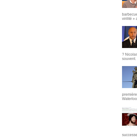
barbecue
virilité »
? Nicola
souvent. 
première 
Waterloo,
successeu