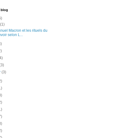
 blog
6)
t
(1)
uel Macron et les rituels du
voir selon L...
3)
2)
4)
(3)
er
(3)
2)
1)
3)
2)
1)
7)
3)
2)
7)