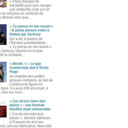
« Il faut changer de
mentalité pour que manger
une entrecôte cuite sur un
 ne soit plus un symbole de
 a déclaré voici que...
« J’y pense en me rasant »
: la petite phrase volée à
Fabius par Sarkozy
Qui a dit, à propos de
l’élection présidentielle :
« J’y pense en me rasant »
s Sarkozy, répond-on le plus
Or le véritable...
« Merde ! »
: ce que
Cambronne doit à Victor
Hugo
Au chapitre des petites
phrases militaires, le mot de
Cambronne figure en
ligne. Il y aura 200 ans jeudi, à
 vers les neuf...
« Car tel est notre bon
plaisir »
: une formule
falsifiée mais mémorable
« Car tel est notre bon
plaisir », formule attribuée
à François Ier et à ses
rs, est une fabrication. Mais elle