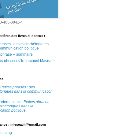
0-405-0041-4
tières des livres ci-dessus :
phrases : des microrhétoriques
communication politique
e phrase -- sommaire
tes phrases d'Emmanuel Macron -
e
tes
e
Petites phrases : des
toriques dans la communication
 références de
Petites phrases :
orhétoriques dans la
ation politique
ance : mleseach@gmail.com
 du blog