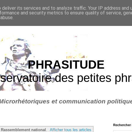
deliver its services and to analyze traffic. Your IP address and
formance and security metrics to ensure quality of service, ge
 abuse.
PHRASITUDE
servatoire des petites ph
Microrhétoriques et communication politiqu
Rechercher 
é
Rassemblement national
.
Afficher tous les articles