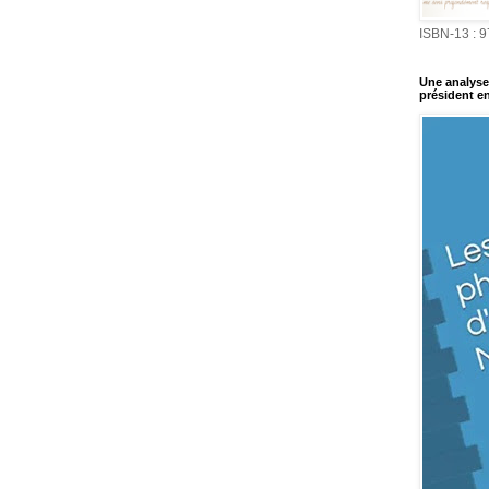
ISBN-13 : 
Une analyse 
président en