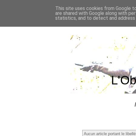
This site uses cookies from Google to 
are shared with Google along with per
statistics, and to detect and address
L'Ob
Aucun article portant le libell