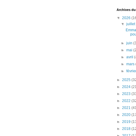
Archives du
▼
2026
(1
▼
juille
Emman
pou
►
juin
(
►
mai
(
►
avril
(
►
mars
►
févri
►
2025
(3
►
2024
(2
►
2023
(3
►
2022
(3
►
2021
(4
►
2020
(1
►
2019
(1
►
2018
(1
►
2017
(1