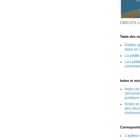
ISBN 979-1
Table des ma
Petites 
dans la 
La petit
Les peti
sommair
Index et no
Index d
microrhé
politique
Notes et
des micr
communic
Correspond
L'auteur