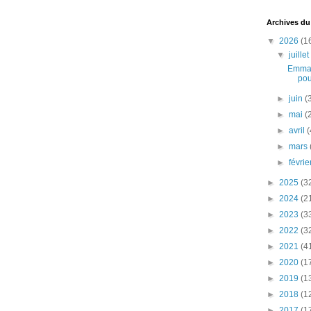
Archives du
▼
2026
(1
▼
juille
Emman
pou
►
juin
(
►
mai
(
►
avril
(
►
mars
►
févri
►
2025
(3
►
2024
(2
►
2023
(3
►
2022
(3
►
2021
(4
►
2020
(1
►
2019
(1
►
2018
(1
►
2017
(1