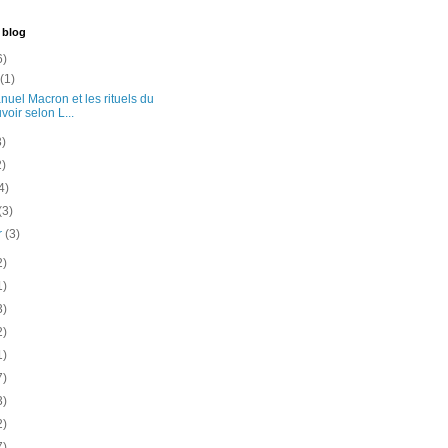
 blog
6)
t
(1)
uel Macron et les rituels du
voir selon L...
3)
2)
4)
(3)
er
(3)
2)
1)
3)
2)
1)
7)
3)
2)
7)