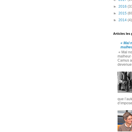
►
2016
(3
►
2015
(6
►
2014
(4)
Articles les
« Mal 
malheu
« Mal no
malheur d
Camus au
devenue u
que l’aut
d’imposer