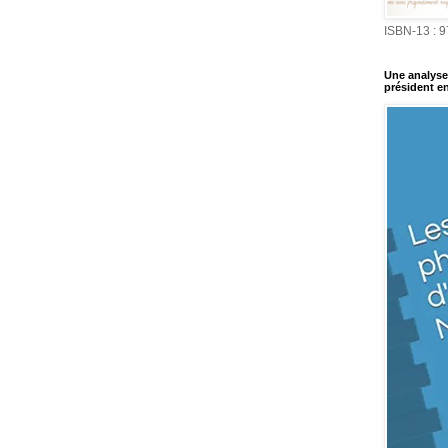
ISBN-13 : 
Une analyse 
président en