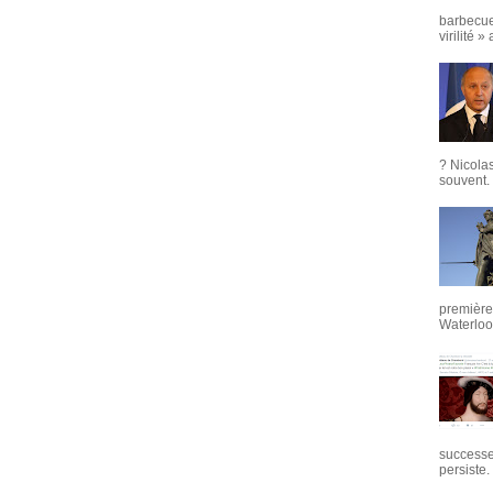
barbecue
virilité »
? Nicola
souvent. 
première 
Waterloo,
successeu
persiste