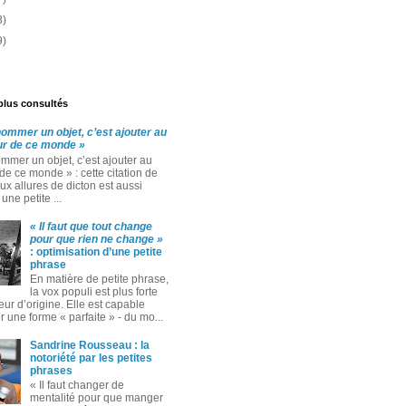
3)
9)
 plus consultés
nommer un objet, c’est ajouter au
r de ce monde »
mmer un objet, c’est ajouter au
e ce monde » : cette citation de
x allures de dicton est aussi
ne petite ...
« Il faut que tout change
pour que rien ne change »
: optimisation d’une petite
phrase
En matière de petite phrase,
la vox populi est plus forte
eur d’origine. Elle est capable
 une forme « parfaite » ‑ du mo...
Sandrine Rousseau : la
notoriété par les petites
phrases
« Il faut changer de
mentalité pour que manger