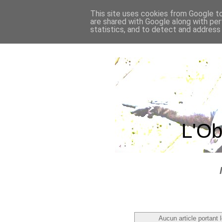
This site uses cookies from Google to 
are shared with Google along with per
statistics, and to detect and address
L'Ob
Aucun article portant l