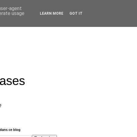
 user-agent
nerate usage
LEARN MORE
GOT IT
rases
e
dans ce blog