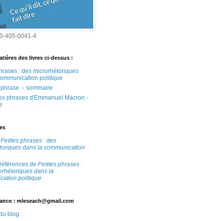
0-405-0041-4
tières des livres ci-dessus :
phrases : des microrhétoriques
communication politique
e phrase -- sommaire
tes phrases d'Emmanuel Macron -
e
tes
e
Petites phrases : des
toriques dans la communication
 références de
Petites phrases :
orhétoriques dans la
ation politique
ance : mleseach@gmail.com
 du blog