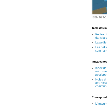
ISBN 979-1
Table des ma
Petites 
dans la 
La petit
Les peti
sommair
Index et no
Index d
microrhé
politique
Notes et
des micr
communic
Correspond
L'auteur