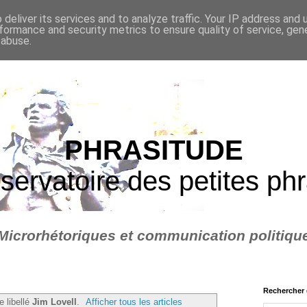
deliver its services and to analyze traffic. Your IP address and
formance and security metrics to ensure quality of service, ge
 abuse.
PHRASITUDE
servatoire des petites ph
Microrhétoriques et communication politiqu
Rechercher 
e libellé
Jim Lovell
.
Afficher tous les articles