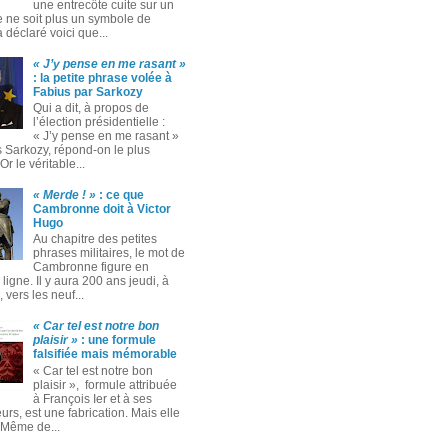
une entrecôte cuite sur un
 ne soit plus un symbole de
 a déclaré voici que...
« J’y pense en me rasant »
: la petite phrase volée à
Fabius par Sarkozy
Qui a dit, à propos de
l’élection présidentielle :
« J’y pense en me rasant »
s Sarkozy, répond-on le plus
Or le véritable...
« Merde ! »
: ce que
Cambronne doit à Victor
Hugo
Au chapitre des petites
phrases militaires, le mot de
Cambronne figure en
ligne. Il y aura 200 ans jeudi, à
 vers les neuf...
« Car tel est notre bon
plaisir »
: une formule
falsifiée mais mémorable
« Car tel est notre bon
plaisir », formule attribuée
à François Ier et à ses
rs, est une fabrication. Mais elle
. Même de...