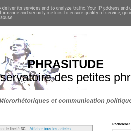
deliver its services and to analyze traffic. Your IP address and
formance and security metrics to ensure quality of service, ge
 abuse.
PHRASITUDE
servatoire des petites ph
Microrhétoriques et communication politiqu
Rechercher 
ant le libellé
3C
.
Afficher tous les articles