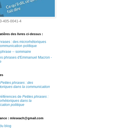
0-405-0041-4
tières des livres ci-dessus :
phrases : des microrhétoriques
communication politique
e phrase -- sommaire
tes phrases d'Emmanuel Macron -
e
tes
e
Petites phrases : des
toriques dans la communication
 références de
Petites phrases :
orhétoriques dans la
ation politique
ance : mleseach@gmail.com
 du blog