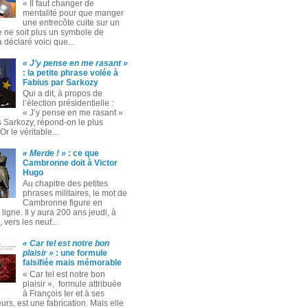
« Il faut changer de
mentalité pour que manger
une entrecôte cuite sur un
 ne soit plus un symbole de
 a déclaré voici que...
« J’y pense en me rasant »
: la petite phrase volée à
Fabius par Sarkozy
Qui a dit, à propos de
l’élection présidentielle :
« J’y pense en me rasant »
s Sarkozy, répond-on le plus
Or le véritable...
« Merde ! »
: ce que
Cambronne doit à Victor
Hugo
Au chapitre des petites
phrases militaires, le mot de
Cambronne figure en
ligne. Il y aura 200 ans jeudi, à
 vers les neuf...
« Car tel est notre bon
plaisir »
: une formule
falsifiée mais mémorable
« Car tel est notre bon
plaisir », formule attribuée
à François Ier et à ses
rs, est une fabrication. Mais elle