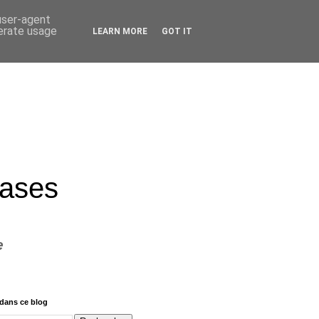
 user-agent
nerate usage
LEARN MORE
GOT IT
rases
e
dans ce blog