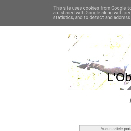
This site uses cookies from Google to 
are shared with Google along with per
statistics, and to detect and address
L'Ob
Aucun article port