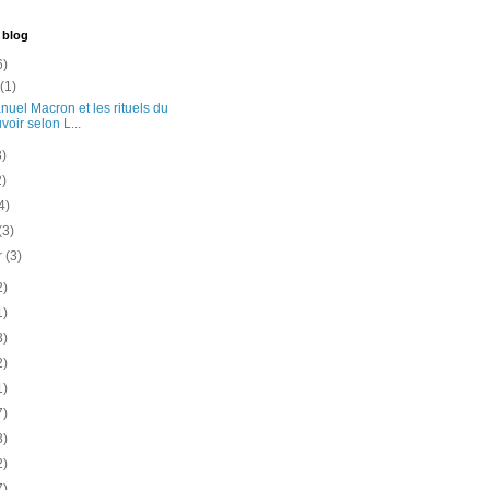
 blog
6)
t
(1)
uel Macron et les rituels du
voir selon L...
3)
2)
4)
(3)
er
(3)
2)
1)
3)
2)
1)
7)
3)
2)
7)