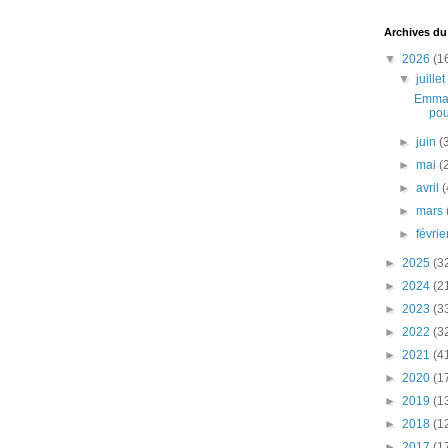
Archives du
▼
2026
(1
▼
juille
Emman
pou
►
juin
(
►
mai
(
►
avril
(
►
mars
►
févri
►
2025
(3
►
2024
(2
►
2023
(3
►
2022
(3
►
2021
(4
►
2020
(1
►
2019
(1
►
2018
(1
►
2017
(1