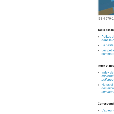
ISBN 979-1
Table des ma
Petites 
dans la 
La petit
Les peti
sommair
Index et no
Index d
microrhé
politique
Notes et
des micr
communic
Correspond
L'auteur