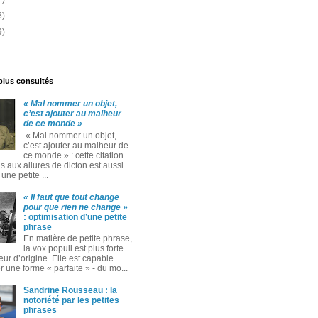
3)
9)
 plus consultés
« Mal nommer un objet,
c’est ajouter au malheur
de ce monde »
« Mal nommer un objet,
c’est ajouter au malheur de
ce monde » : cette citation
 aux allures de dicton est aussi
ne petite ...
« Il faut que tout change
pour que rien ne change »
: optimisation d’une petite
phrase
En matière de petite phrase,
la vox populi est plus forte
eur d’origine. Elle est capable
 une forme « parfaite » ‑ du mo...
Sandrine Rousseau : la
notoriété par les petites
phrases