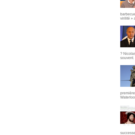
barbecue
virilité »
? Nicola
souvent. 
première 
Waterloo,
successeu