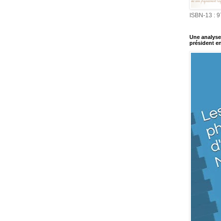
ISBN-13 : 
Une analyse 
président en